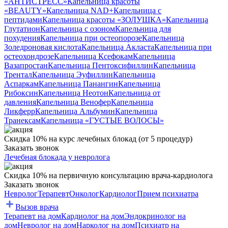
«АНТИСТРЕСС»
Капельница красоты
«BEAUTY»
Капельница NAD+
Капельница с
пептидами
Капельница красоты «ЗОЛУШКА»
Капельница
Глутатион
Капельница с озоном
Капельница для
похудения
Капельница при остеопорозе
Капельница
Золедроновая кислота
Капельница Акласта
Капельница при
остеохондрозе
Капельница Ксефокам
Капельница
Вазапростан
Капельница Пентоксифиллин
Капельница
Трентал
Капельница Эуфиллин
Капельница
Аспаркам
Капельница Панангин
Капельница
Рибоксин
Капельница Неотон
Капельница от
давления
Капельница Венофер
Капельница
Ликферр
Капельница Альбумин
Капельница
Транексам
Капельница «ГУСТЫЕ ВОЛОСЫ»
Скидка 10% на курс лечебных блокад (от 5 процедур)
Заказать звонок
Лечебная блокада у невролога
Скидка 10% на первичную консультацию врача-кардиолога
Заказать звонок
Невролог
Терапевт
Онколог
Кардиолог
Прием психиатра
Вызов врача
Терапевт на дом
Кардиолог на дом
Эндокринолог на
дом
Невролог на дом
Нарколог на дом
Психиатр на