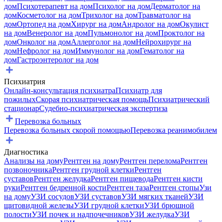
дом
Психотерапевт на дом
Психолог на дом
Дерматолог на
дом
Косметолог на дом
Трихолог на дом
Травматолог на
дом
Ортопед на дом
Хирург на дом
Андролог на дом
Окулист
на дом
Венеролог на дом
Пульмонолог на дом
Проктолог на
дом
Онколог на дом
Аллерголог на дом
Нейрохирург на
дом
Нефролог на дом
Иммунолог на дом
Гематолог на
дом
Гастроэнтеролог на дом
Психиатрия
Онлайн-консультация психиатра
Психиатр для
пожилых
Скорая психиатрическая помощь
Психиатрический
стационар
Судебно-психиатрическая экспертиза
Перевозка больных
Перевозка больных скорой помощью
Перевозка реанимобилем
Диагностика
Анализы на дому
Рентген на дому
Рентген перелома
Рентген
позвоночника
Рентген грудной клетки
Рентген
суставов
Рентген желудка
Рентген пищевода
Рентген кисти
руки
Рентген бедренной кости
Рентген таза
Рентген стопы
Узи
на дому
УЗИ сосудов
УЗИ суставов
УЗИ мягких тканей
УЗИ
щитовидной железы
УЗИ грудной клетки
УЗИ брюшной
полости
УЗИ почек и надпочечников
УЗИ желудка
УЗИ