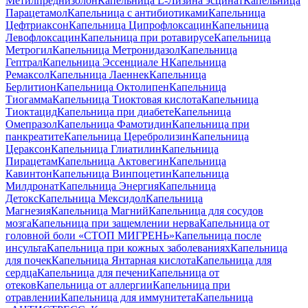
Метилпреднизолон
Капельница L-Лизина эсцинат
Капельница
Парацетамол
Капельница с антибиотиками
Капельница
Цефтриаксон
Капельница Ципрофлоксацин
Капельница
Левофлоксацин
Капельница при ротавирусе
Капельница
Метрогил
Капельница Метронидазол
Капельница
Гептрал
Капельница Эссенциале Н
Капельница
Ремаксол
Капельница Лаеннек
Капельница
Берлитион
Капельница Октолипен
Капельница
Тиогамма
Капельница Тиоктовая кислота
Капельница
Тиоктацид
Капельница при диабете
Капельница
Омепразол
Капельница Фамотидин
Капельница при
панкреатите
Капельница Церебролизин
Капельница
Цераксон
Капельница Глиатилин
Капельница
Пирацетам
Капельница Актовегин
Капельница
Кавинтон
Капельница Винпоцетин
Капельница
Милдронат
Капельница Энергия
Капельница
Детокс
Капельница Мексидол
Капельница
Магнезия
Капельница Магний
Капельница для сосудов
мозга
Капельница при защемлении нерва
Капельница от
головной боли «СТОП МИГРЕНЬ»
Капельница после
инсульта
Капельница при кожных заболеваниях
Капельница
для почек
Капельница Янтарная кислота
Капельница для
сердца
Капельница для печени
Капельница от
отеков
Капельница от аллергии
Капельница при
отравлении
Капельница для иммунитета
Капельница