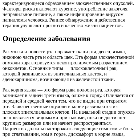
характеризующееся образованием злокачественных опухолей.
Факторы риска включают курение, употребление алкоголя,
неправильное питание, а также инфицирование вирусом
папилломы человека. Раннее обнаружение и действенная
терапия улучшают прогноз и качество жизни пациентов.
Определение заболевания
Рак языка и полости рта поражает ткани рта, десен, языка,
нижнюю часть рта и область щек. Эта форма злокачественной
опухоли характеризуется неконтролируемым разрастанием
онкоклеток. Основные типы — плоскоклеточный рак,
который развивается из эпителиальных клеток, и
аденокарцинома, возникающая из железистой ткани.
Рак корня языка — это форма рака полости рта, которая
возникает в задней трети языка, ближе к горлу. Отличается от
передней и средней части тем, что не видна при открытом
рте. Злокачественные опухоли в корне развиваются из
плоских эпителиальных клеток. На начальной стадии опухоль
не проявляется видимыми признаками, пока не достигнет
крупных размеров или не начнет распространяться.
Пациентов должны насторожить следующие симптомы: боль
при сглатывании, ком в горле, дискомфорт в корне языка,