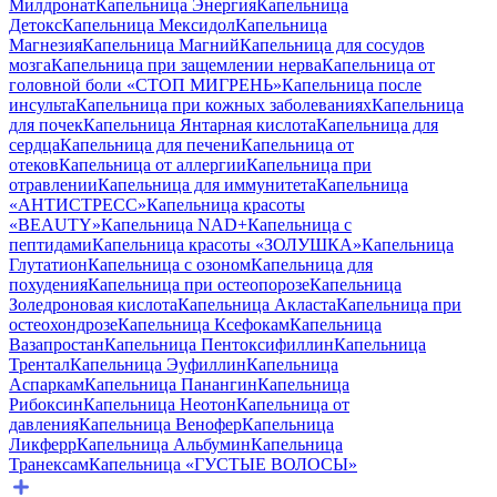
Милдронат
Капельница Энергия
Капельница
Детокс
Капельница Мексидол
Капельница
Магнезия
Капельница Магний
Капельница для сосудов
мозга
Капельница при защемлении нерва
Капельница от
головной боли «СТОП МИГРЕНЬ»
Капельница после
инсульта
Капельница при кожных заболеваниях
Капельница
для почек
Капельница Янтарная кислота
Капельница для
сердца
Капельница для печени
Капельница от
отеков
Капельница от аллергии
Капельница при
отравлении
Капельница для иммунитета
Капельница
«АНТИСТРЕСС»
Капельница красоты
«BEAUTY»
Капельница NAD+
Капельница с
пептидами
Капельница красоты «ЗОЛУШКА»
Капельница
Глутатион
Капельница с озоном
Капельница для
похудения
Капельница при остеопорозе
Капельница
Золедроновая кислота
Капельница Акласта
Капельница при
остеохондрозе
Капельница Ксефокам
Капельница
Вазапростан
Капельница Пентоксифиллин
Капельница
Трентал
Капельница Эуфиллин
Капельница
Аспаркам
Капельница Панангин
Капельница
Рибоксин
Капельница Неотон
Капельница от
давления
Капельница Венофер
Капельница
Ликферр
Капельница Альбумин
Капельница
Транексам
Капельница «ГУСТЫЕ ВОЛОСЫ»