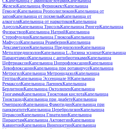
C
Капельница с аминокислотами
Капельница
Железо
Капельница Феринжект
Капельница
Гемодез
Капельница Реополиглюкин
Капельница от
запоя
Капельница от похмелья
Капельница от
алкоголя
Капельница от наркотиков
Капельница
Ацесоль
Капельница Трисоль
Капельница Рингер
Капельница
Физраствор
Капельница Натрий
Капельница
Стерофундин
Капельница Глюкоза
Капельница
Мафусол
Капельница Реамберин
Капельница
Дексаметазон
Капельница Преднизолон
Капельница
Метилпреднизолон
Капельница L-Лизина эсцинат
Капельница
Парацетамол
Капельница с антибиотиками
Капельница
Цефтриаксон
Капельница Ципрофлоксацин
Капельница
Левофлоксацин
Капельница при ротавирусе
Капельница
Метрогил
Капельница Метронидазол
Капельница
Гептрал
Капельница Эссенциале Н
Капельница
Ремаксол
Капельница Лаеннек
Капельница
Берлитион
Капельница Октолипен
Капельница
Тиогамма
Капельница Тиоктовая кислота
Капельница
Тиоктацид
Капельница при диабете
Капельница
Омепразол
Капельница Фамотидин
Капельница при
панкреатите
Капельница Церебролизин
Капельница
Цераксон
Капельница Глиатилин
Капельница
Пирацетам
Капельница Актовегин
Капельница
Кавинтон
Капельница Винпоцетин
Капельница