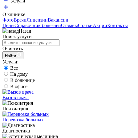
Услуги
О клинике
Фото
Врачи
Лицензии
Вакансии
Цены
Справочник болезней
Отзывы
Статьи
Акции
Контакты
Назад
Поиск услуги
Очистить
Найти
Услуги:
Все
На дому
В больнице
В офисе
Вызов врача
Психиатрия
Перевозка больных
Диагностика