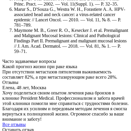
Princ. Pract. — 2002. — Vol. 11(Suppl. 1). — Р. 32–35.
Marur S., D'Souza G., Westra W. H., Forastiere A. A. HPV-
associated head and neck cancer: a virus-related cancer
epidemic // Lancet Oncol. — 2010. — Vol. 11, № 8. — Р.
781–789.
Maymone M. B., Greer R. O., Kesecker J. et al. Premalignant
and Malignant Mucosal lesions: Clinical and Pathological
Findings Part II. Premalignant and malignant mucosal lesions
// J. Am. Acad. Dermatol. — 2018. — Vol. 81, № 1. — Р.
59–71.
Часто задаваемые вопросы
Какой прогноз жизни при раке языка
При отсутствии метастазов пятилетняя выживаемость
составляет 82%, а при метастазирующим раке всего 28%.
Отзывы
Елена, 48 лет, Москва
Хочу поделиться своим опытом лечения рака бронхов в
клинике President Medical. Профессионализм и забота врачей
этой клиники помогли мне справиться с трудностями болезни.
Благодаря их усилиям и передовым методам лечения я смогла
вернуться к полноценной жизни. Огромное спасибо за ваше
внимание и заботу!
Все отзывы
Оставить отзыв