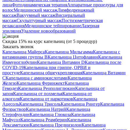
лица
Фотодинамическая терапия
Аппаратные процедуры для
волос
Медицинский массаж
Лимфодренажный
массаж
Вакуумный массаж
Висцеральный
массаж
Скульптурный массаж
Постизометрическая
релаксация
Медицинское тейпирование
Лазерная
эпиляция
Удаление новообразований
Скидка 15% на курс капельниц (от 5 процедур)
Заказать звонок
Капельница Майерса
Капельница Мильгамма
Капельница с
витаминами группы B
Капельница Цитофлавин
Капельница
Иммуноглобулин
Капельница Витамин D
Капельница после
COVID-19
Капельница при гриппе, ОРВИ и
простуде
Капельница общеукрепляющая
Капельница Витамин
C
Капельница с аминокислотами
Капельница
Железо
Капельница Феринжект
Капельница
Гемодез
Капельница Реополиглюкин
Капельница от
запоя
Капельница от похмелья
Капельница от
алкоголя
Капельница от наркотиков
Капельница
Ацесоль
Капельница Трисоль
Капельница Рингер
Капельница
Физраствор
Капельница Натрий
Капельница
Стерофундин
Капельница Глюкоза
Капельница
Мафусол
Капельница Реамберин
Капельница
Дексаметазон
Капельница Преднизолон
Капельница