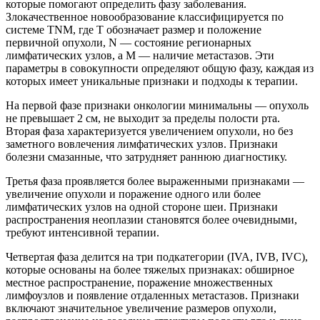
которые помогают определить фазу заболевания.
Злокачественное новообразование классифицируется по
системе TNM, где T обозначает размер и положение
первичной опухоли, N — состояние регионарных
лимфатических узлов, а M — наличие метастазов. Эти
параметры в совокупности определяют общую фазу, каждая из
которых имеет уникальные признаки и подходы к терапии.
На первой фазе признаки онкологии минимальны — опухоль
не превышает 2 см, не выходит за пределы полости рта.
Вторая фаза характеризуется увеличением опухоли, но без
заметного вовлечения лимфатических узлов. Признаки
болезни смазанные, что затрудняет раннюю диагностику.
Третья фаза проявляется более выраженными признаками —
увеличение опухоли и поражение одного или более
лимфатических узлов на одной стороне шеи. Признаки
распространения неоплазии становятся более очевидными,
требуют интенсивной терапии.
Четвертая фаза делится на три подкатегории (IVA, IVB, IVC),
которые основаны на более тяжелых признаках: обширное
местное распространение, поражение множественных
лимфоузлов и появление отдаленных метастазов. Признаки
включают значительное увеличение размеров опухоли,