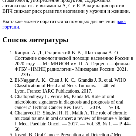
стоматолога, употребление продуктов, содержащих
антиоксиданты и витамины A, C и E. Вакцинация против
ВПЧ снижает риск развития неоплазии у мужчин и женщин.
Вы также можете обратиться за помощью для лечения
рака
гортани
.
Список литературы
Каприн А. Д., Старинский В. В., Шахзадова А. О.
Состояние онкологической помощи населению России в
2020 году. — М.: МНИОИ им. П. А. Герцена — филиал
ФГБУ «НМИЦ радиологии» Минздрава России, 2021.
— 239 с.
El-Naggar A. K., Chan J. K. C., Grandis J. R. et al. WHO
Classification of Head and Neck Tumours. — 4th ed. —
Lyon, France: IARC Publications, 2017.
Chattopadhyay I., Verma M., Panda M. Role of oral
microbiome signatures in diagnosis and prognosis of oral
cancer // Technol Cancer Res Treat. — 2019. — № 18.
Chaturvedi P., Singhvi H. R., Malik A. The role of chronic
mucosal trauma in oral cancer: а review of literature // Indian
J. Med. Paediatr. Oncol. — 2017. — Vol. 38, № 1. — Р. 44–
50.
Joseph B. Oral Cancer: Prevention and Detection // Med.