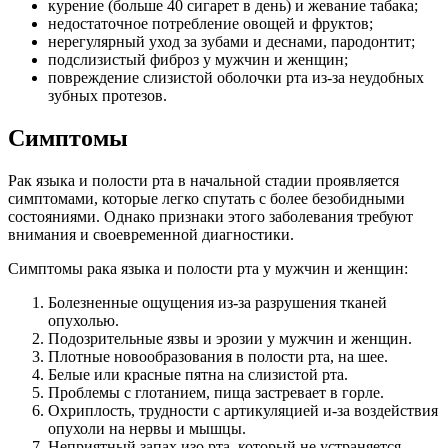
курение (больше 40 сигарет в день) и жевание табака;
недостаточное потребление овощей и фруктов;
нерегулярный уход за зубами и деснами, пародонтит;
подслизистый фиброз у мужчин и женщин;
повреждение слизистой оболочки рта из-за неудобных
зубных протезов.
Симптомы
Рак языка и полости рта в начальной стадии проявляется
симптомами, которые легко спутать с более безобидными
состояниями. Однако признаки этого заболевания требуют
внимания и своевременной диагностики.
Симптомы рака языка и полости рта у мужчин и женщин:
Болезненные ощущения из-за разрушения тканей
опухолью.
Подозрительные язвы и эрозии у мужчин и женщин.
Плотные новообразования в полости рта, на шее.
Белые или красные пятна на слизистой рта.
Проблемы с глотанием, пища застревает в горле.
Охриплость, трудности с артикуляцией и-за воздействия
опухоли на нервы и мышцы.
Неприятный запах изо рта, который не устраняется