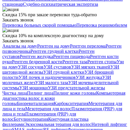
стационар
Судебно-психиатрическая экспертиза
Скидка 15% при заказе перевозки туда-обратно
Заказать звонок
Перевозка больных скорой помощью
Перевозка реанимобилем
Скидка 10% на комплексную диагностику на дому
Заказать звонок
Анализы на дому
Рентген на дому
Рентген перелома
Рентген
позвоночника
Рентген грудной клетки
Рентген
суставов
Рентген желудка
Рентген пищевода
Рентген кисти
руки
Рентген бедренной кости
Рентген таза
Рентген стопы
Узи
на дому
УЗИ сосудов
УЗИ суставов
УЗИ мягких тканей
УЗИ
щитовидной железы
УЗИ грудной клетки
УЗИ брюшной
полости
УЗИ почек и надпочечников
УЗИ желудка
УЗИ
молочных желез
УЗИ малого таза
УЗИ мочевыделительной
системы
УЗИ мошонки
УЗИ предстательной железы
Чистка лица
Пилинг лица
Пилинг кожи головы
Компьютерная
диагностика волос и кожи
головы
Биоревитализация
Карбокситерапия
Мезотерапия для
лица и тела
Мезотерапия для волос
Плазмотерапия (PRP) для
лица и тела
Плазмотерапия (PRP) для
волос
Ботулинотерапия
Контурная пластика
филлерами
Экзосомальная терапия для волос
Нитевой лифтинг
лица
SMAS-лифтинг
RF-лифтинг
Фотоомоложение