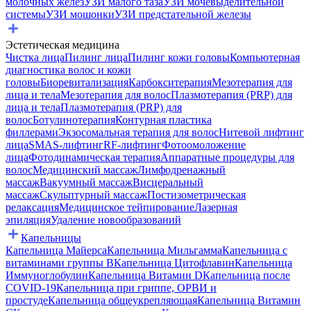
молочных желез
УЗИ малого таза
УЗИ мочевыделительной
системы
УЗИ мошонки
УЗИ предстательной железы
Эстетическая медицина
Чистка лица
Пилинг лица
Пилинг кожи головы
Компьютерная
диагностика волос и кожи
головы
Биоревитализация
Карбокситерапия
Мезотерапия для
лица и тела
Мезотерапия для волос
Плазмотерапия (PRP) для
лица и тела
Плазмотерапия (PRP) для
волос
Ботулинотерапия
Контурная пластика
филлерами
Экзосомальная терапия для волос
Нитевой лифтинг
лица
SMAS-лифтинг
RF-лифтинг
Фотоомоложение
лица
Фотодинамическая терапия
Аппаратные процедуры для
волос
Медицинский массаж
Лимфодренажный
массаж
Вакуумный массаж
Висцеральный
массаж
Скульптурный массаж
Постизометрическая
релаксация
Медицинское тейпирование
Лазерная
эпиляция
Удаление новообразований
Капельницы
Капельница Майерса
Капельница Мильгамма
Капельница с
витаминами группы B
Капельница Цитофлавин
Капельница
Иммуноглобулин
Капельница Витамин D
Капельница после
COVID-19
Капельница при гриппе, ОРВИ и
простуде
Капельница общеукрепляющая
Капельница Витамин