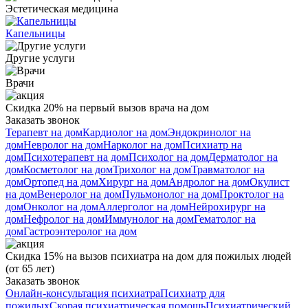
Эстетическая медицина
Капельницы
Другие услуги
Врачи
Скидка 20% на первый вызов врача на дом
Заказать звонок
Терапевт на дом
Кардиолог на дом
Эндокринолог на
дом
Невролог на дом
Нарколог на дом
Психиатр на
дом
Психотерапевт на дом
Психолог на дом
Дерматолог на
дом
Косметолог на дом
Трихолог на дом
Травматолог на
дом
Ортопед на дом
Хирург на дом
Андролог на дом
Окулист
на дом
Венеролог на дом
Пульмонолог на дом
Проктолог на
дом
Онколог на дом
Аллерголог на дом
Нейрохирург на
дом
Нефролог на дом
Иммунолог на дом
Гематолог на
дом
Гастроэнтеролог на дом
Скидка 15% на вызов психиатра на дом для пожилых людей
(от 65 лет)
Заказать звонок
Онлайн-консультация психиатра
Психиатр для
пожилых
Скорая психиатрическая помощь
Психиатрический