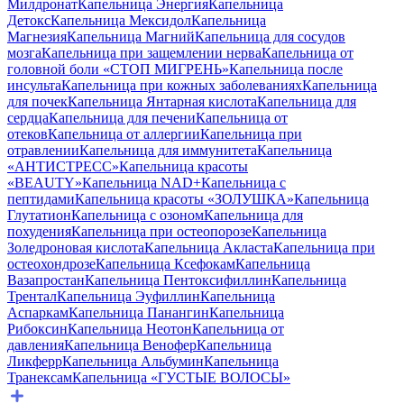
Милдронат
Капельница Энергия
Капельница
Детокс
Капельница Мексидол
Капельница
Магнезия
Капельница Магний
Капельница для сосудов
мозга
Капельница при защемлении нерва
Капельница от
головной боли «СТОП МИГРЕНЬ»
Капельница после
инсульта
Капельница при кожных заболеваниях
Капельница
для почек
Капельница Янтарная кислота
Капельница для
сердца
Капельница для печени
Капельница от
отеков
Капельница от аллергии
Капельница при
отравлении
Капельница для иммунитета
Капельница
«АНТИСТРЕСС»
Капельница красоты
«BEAUTY»
Капельница NAD+
Капельница с
пептидами
Капельница красоты «ЗОЛУШКА»
Капельница
Глутатион
Капельница с озоном
Капельница для
похудения
Капельница при остеопорозе
Капельница
Золедроновая кислота
Капельница Акласта
Капельница при
остеохондрозе
Капельница Ксефокам
Капельница
Вазапростан
Капельница Пентоксифиллин
Капельница
Трентал
Капельница Эуфиллин
Капельница
Аспаркам
Капельница Панангин
Капельница
Рибоксин
Капельница Неотон
Капельница от
давления
Капельница Венофер
Капельница
Ликферр
Капельница Альбумин
Капельница
Транексам
Капельница «ГУСТЫЕ ВОЛОСЫ»