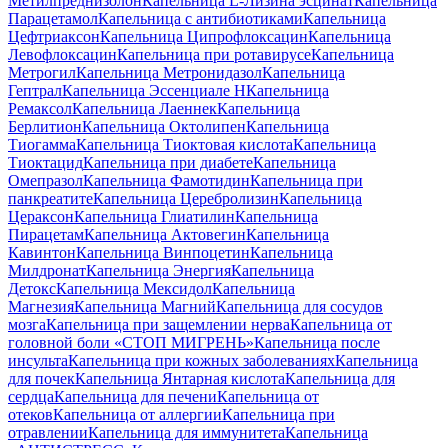
Метилпреднизолон
Капельница L-Лизина эсцинат
Капельница
Парацетамол
Капельница с антибиотиками
Капельница
Цефтриаксон
Капельница Ципрофлоксацин
Капельница
Левофлоксацин
Капельница при ротавирусе
Капельница
Метрогил
Капельница Метронидазол
Капельница
Гептрал
Капельница Эссенциале Н
Капельница
Ремаксол
Капельница Лаеннек
Капельница
Берлитион
Капельница Октолипен
Капельница
Тиогамма
Капельница Тиоктовая кислота
Капельница
Тиоктацид
Капельница при диабете
Капельница
Омепразол
Капельница Фамотидин
Капельница при
панкреатите
Капельница Церебролизин
Капельница
Цераксон
Капельница Глиатилин
Капельница
Пирацетам
Капельница Актовегин
Капельница
Кавинтон
Капельница Винпоцетин
Капельница
Милдронат
Капельница Энергия
Капельница
Детокс
Капельница Мексидол
Капельница
Магнезия
Капельница Магний
Капельница для сосудов
мозга
Капельница при защемлении нерва
Капельница от
головной боли «СТОП МИГРЕНЬ»
Капельница после
инсульта
Капельница при кожных заболеваниях
Капельница
для почек
Капельница Янтарная кислота
Капельница для
сердца
Капельница для печени
Капельница от
отеков
Капельница от аллергии
Капельница при
отравлении
Капельница для иммунитета
Капельница