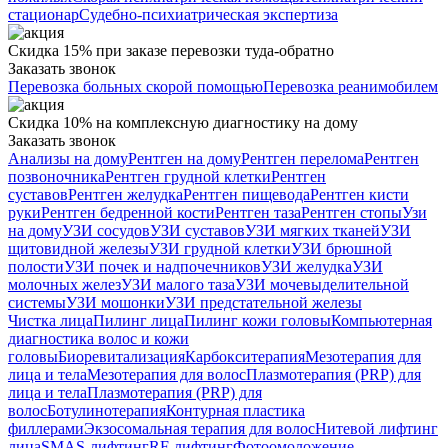
стационар
Судебно-психиатрическая экспертиза
Скидка 15% при заказе перевозки туда-обратно
Заказать звонок
Перевозка больных скорой помощью
Перевозка реанимобилем
Скидка 10% на комплексную диагностику на дому
Заказать звонок
Анализы на дому
Рентген на дому
Рентген перелома
Рентген
позвоночника
Рентген грудной клетки
Рентген
суставов
Рентген желудка
Рентген пищевода
Рентген кисти
руки
Рентген бедренной кости
Рентген таза
Рентген стопы
Узи
на дому
УЗИ сосудов
УЗИ суставов
УЗИ мягких тканей
УЗИ
щитовидной железы
УЗИ грудной клетки
УЗИ брюшной
полости
УЗИ почек и надпочечников
УЗИ желудка
УЗИ
молочных желез
УЗИ малого таза
УЗИ мочевыделительной
системы
УЗИ мошонки
УЗИ предстательной железы
Чистка лица
Пилинг лица
Пилинг кожи головы
Компьютерная
диагностика волос и кожи
головы
Биоревитализация
Карбокситерапия
Мезотерапия для
лица и тела
Мезотерапия для волос
Плазмотерапия (PRP) для
лица и тела
Плазмотерапия (PRP) для
волос
Ботулинотерапия
Контурная пластика
филлерами
Экзосомальная терапия для волос
Нитевой лифтинг
лица
SMAS-лифтинг
RF-лифтинг
Фотоомоложение