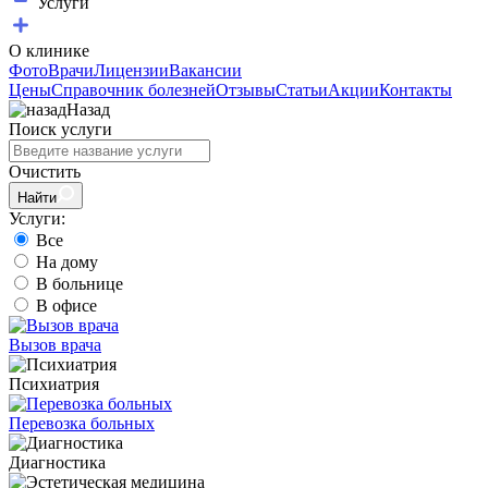
Услуги
О клинике
Фото
Врачи
Лицензии
Вакансии
Цены
Справочник болезней
Отзывы
Статьи
Акции
Контакты
Назад
Поиск услуги
Очистить
Найти
Услуги:
Все
На дому
В больнице
В офисе
Вызов врача
Психиатрия
Перевозка больных
Диагностика