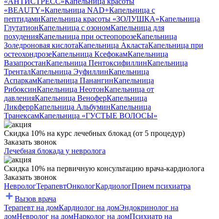
«АНТИСТРЕСС»
Капельница красоты
«BEAUTY»
Капельница NAD+
Капельница с
пептидами
Капельница красоты «ЗОЛУШКА»
Капельница
Глутатион
Капельница с озоном
Капельница для
похудения
Капельница при остеопорозе
Капельница
Золедроновая кислота
Капельница Акласта
Капельница при
остеохондрозе
Капельница Ксефокам
Капельница
Вазапростан
Капельница Пентоксифиллин
Капельница
Трентал
Капельница Эуфиллин
Капельница
Аспаркам
Капельница Панангин
Капельница
Рибоксин
Капельница Неотон
Капельница от
давления
Капельница Венофер
Капельница
Ликферр
Капельница Альбумин
Капельница
Транексам
Капельница «ГУСТЫЕ ВОЛОСЫ»
Скидка 10% на курс лечебных блокад (от 5 процедур)
Заказать звонок
Лечебная блокада у невролога
Скидка 10% на первичную консультацию врача-кардиолога
Заказать звонок
Невролог
Терапевт
Онколог
Кардиолог
Прием психиатра
Вызов врача
Терапевт на дом
Кардиолог на дом
Эндокринолог на
дом
Невролог на дом
Нарколог на дом
Психиатр на