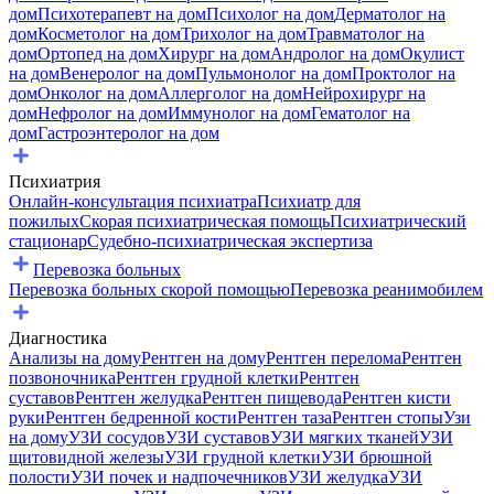
дом
Психотерапевт на дом
Психолог на дом
Дерматолог на
дом
Косметолог на дом
Трихолог на дом
Травматолог на
дом
Ортопед на дом
Хирург на дом
Андролог на дом
Окулист
на дом
Венеролог на дом
Пульмонолог на дом
Проктолог на
дом
Онколог на дом
Аллерголог на дом
Нейрохирург на
дом
Нефролог на дом
Иммунолог на дом
Гематолог на
дом
Гастроэнтеролог на дом
Психиатрия
Онлайн-консультация психиатра
Психиатр для
пожилых
Скорая психиатрическая помощь
Психиатрический
стационар
Судебно-психиатрическая экспертиза
Перевозка больных
Перевозка больных скорой помощью
Перевозка реанимобилем
Диагностика
Анализы на дому
Рентген на дому
Рентген перелома
Рентген
позвоночника
Рентген грудной клетки
Рентген
суставов
Рентген желудка
Рентген пищевода
Рентген кисти
руки
Рентген бедренной кости
Рентген таза
Рентген стопы
Узи
на дому
УЗИ сосудов
УЗИ суставов
УЗИ мягких тканей
УЗИ
щитовидной железы
УЗИ грудной клетки
УЗИ брюшной
полости
УЗИ почек и надпочечников
УЗИ желудка
УЗИ