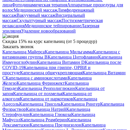
лица
Фотодинамическая терапия
Аппаратные процедуры для
волос
Медицинский массаж
Лимфодренажный
массаж
Вакуумный массаж
Висцеральный
массаж
Скульптурный массаж
Постизометрическая
релаксация
Медицинское тейпирование
Лазерная
эпиляция
Удаление новообразований
Скидка 15% на курс капельниц (от 5 процедур)
Заказать звонок
Капельница Майерса
Капельница Мильгамма
Капельница с
витаминами группы B
Капельница Цитофлавин
Капельница
Иммуноглобулин
Капельница Витамин D
Капельница после
COVID-19
Капельница при гриппе, ОРВИ и
простуде
Капельница общеукрепляющая
Капельница Витамин
C
Капельница с аминокислотами
Капельница
Железо
Капельница Феринжект
Капельница
Гемодез
Капельница Реополиглюкин
Капельница от
запоя
Капельница от похмелья
Капельница от
алкоголя
Капельница от наркотиков
Капельница
Ацесоль
Капельница Трисоль
Капельница Рингер
Капельница
Физраствор
Капельница Натрий
Капельница
Стерофундин
Капельница Глюкоза
Капельница
Мафусол
Капельница Реамберин
Капельница
Дексаметазон
Капельница Преднизолон
Капельница