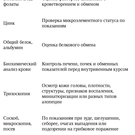
фолаты
кроветворением и обменом
Проверка микроэлементного статуса по
Цинк
показаниям
Общий белок,
Оценка белкового обмена
альбумин
Биохимический
Контроль печени, почек и обменных
анализ крови
показателей перед внутривенным курсом
Осмотр кожи головы, плотности,
структуры, признаков воспаления,
Трихоскопия
миниатюризации или разных типов
алопеции
Соскоб,
По показаниям при зуде, шелушении,
микроскопия,
себорее, очагах выпадения или
посев
подозрении на грибковое поражение