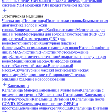
молочных желез
УЗИ малого таза
УЗИ мочевыделительной
системы
УЗИ мошонки
УЗИ предстательной железы
Эстетическая медицина
Чистка лица
Пилинг лица
Пилинг кожи головы
Компьютерная
диагностика волос и кожи
головы
Биоревитализация
Карбокситерапия
Мезотерапия для
лица и тела
Мезотерапия для волос
Плазмотерапия (PRP) для
лица и тела
Плазмотерапия (PRP) для
волос
Ботулинотерапия
Контурная пластика
филлерами
Экзосомальная терапия для волос
Нитевой лифтинг
лица
SMAS-лифтинг
RF-лифтинг
Фотоомоложение
лица
Фотодинамическая терапия
Аппаратные процедуры для
волос
Медицинский массаж
Лимфодренажный
массаж
Вакуумный массаж
Висцеральный
массаж
Скульптурный массаж
Постизометрическая
релаксация
Медицинское тейпирование
Лазерная
эпиляция
Удаление новообразований
Капельницы
Капельница Майерса
Капельница Мильгамма
Капельница с
витаминами группы B
Капельница Цитофлавин
Капельница
Иммуноглобулин
Капельница Витамин D
Капельница после
COVID-19
Капельница при гриппе, ОРВИ и
простуде
Капельница общеукрепляющая
Капельница Витамин