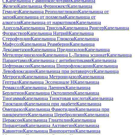
C
Капельница с аминокислотами
Капельница
Железо
Капельница Феринжект
Капельница
Гемодез
Капельница Реополиглюкин
Капельница от
запоя
Капельница от похмелья
Капельница от
алкоголя
Капельница от наркотиков
Капельница
Ацесоль
Капельница Трисоль
Капельница Рингер
Капельница
Физраствор
Капельница Натрий
Капельница
Стерофундин
Капельница Глюкоза
Капельница
Мафусол
Капельница Реамберин
Капельница
Дексаметазон
Капельница Преднизолон
Капельница
Метилпреднизолон
Капельница L-Лизина эсцинат
Капельница
Парацетамол
Капельница с антибиотиками
Капельница
Цефтриаксон
Капельница Ципрофлоксацин
Капельница
Левофлоксацин
Капельница при ротавирусе
Капельница
Метрогил
Капельница Метронидазол
Капельница
Гептрал
Капельница Эссенциале Н
Капельница
Ремаксол
Капельница Лаеннек
Капельница
Берлитион
Капельница Октолипен
Капельница
Тиогамма
Капельница Тиоктовая кислота
Капельница
Тиоктацид
Капельница при диабете
Капельница
Омепразол
Капельница Фамотидин
Капельница при
панкреатите
Капельница Церебролизин
Капельница
Цераксон
Капельница Глиатилин
Капельница
Пирацетам
Капельница Актовегин
Капельница
Кавинтон
Капельница Винпоцетин
Капельница