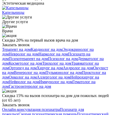
Эстетическая медицина
Капельницы
Другие услуги
Врачи
Скидка 20% на первый вызов врача на дом
Заказать звонок
Терапевт на дом
Кардиолог на дом
Эндокринолог на
дом
Невролог на дом
Нарколог на дом
Психиатр на
дом
Психотерапевт на дом
Психолог на дом
Дерматолог на
дом
Косметолог на дом
Трихолог на дом
Травматолог на
дом
Ортопед на дом
Хирург на дом
Андролог на дом
Окулист
на дом
Венеролог на дом
Пульмонолог на дом
Проктолог на
дом
Онколог на дом
Аллерголог на дом
Нейрохирург на
дом
Нефролог на дом
Иммунолог на дом
Гематолог на
дом
Гастроэнтеролог на дом
Скидка 15% на вызов психиатра на дом для пожилых людей
(от 65 лет)
Заказать звонок
Онлайн-консультация психиатра
Психиатр для
пожилых
Скорая психиатрическая помощь
Психиатрический