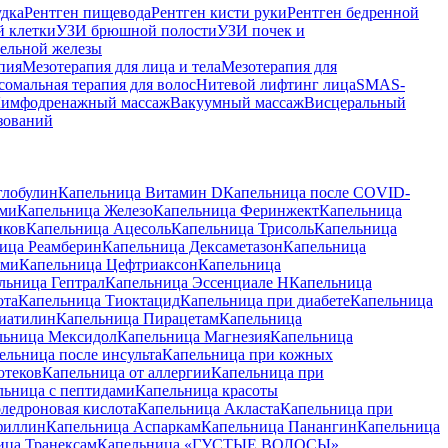
удка
Рентген пищевода
Рентген кисти руки
Рентген бедренной
й клетки
УЗИ брюшной полости
УЗИ почек и
ельной железы
пия
Мезотерапия для лица и тела
Мезотерапия для
сомальная терапия для волос
Нитевой лифтинг лица
SMAS-
имфодренажный массаж
Вакуумный массаж
Висцеральный
зований
глобулин
Капельница Витамин D
Капельница после COVID-
ами
Капельница Железо
Капельница Феринжект
Капельница
иков
Капельница Ацесоль
Капельница Трисоль
Капельница
ица Реамберин
Капельница Дексаметазон
Капельница
ами
Капельница Цефтриаксон
Капельница
льница Гептрал
Капельница Эссенциале Н
Капельница
ота
Капельница Тиоктацид
Капельница при диабете
Капельница
иатилин
Капельница Пирацетам
Капельница
льница Мексидол
Капельница Магнезия
Капельница
ельница после инсульта
Капельница при кожных
отеков
Капельница от аллергии
Капельница при
льница с пептидами
Капельница красоты
ледроновая кислота
Капельница Акласта
Капельница при
филлин
Капельница Аспаркам
Капельница Панангин
Капельница
ица Транексам
Капельница «ГУСТЫЕ ВОЛОСЫ»