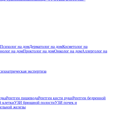
Психолог на дом
Дерматолог на дом
Косметолог на
нолог на дом
Проктолог на дом
Онколог на дом
Аллерголог на
сихиатрическая экспертиза
удка
Рентген пищевода
Рентген кисти руки
Рентген бедренной
й клетки
УЗИ брюшной полости
УЗИ почек и
ельной железы