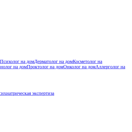
Психолог на дом
Дерматолог на дом
Косметолог на
нолог на дом
Проктолог на дом
Онколог на дом
Аллерголог на
сихиатрическая экспертиза