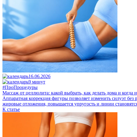
16.06.2026
9 минут
#ПроПроцедуры
Массаж от целлюлита: какой выбрать, как делать дома и когд
Аппаратная коррекция фигуры позволяет изменить силуэт без 
жировые отложения, повышается упругость и линии становятся
К статье