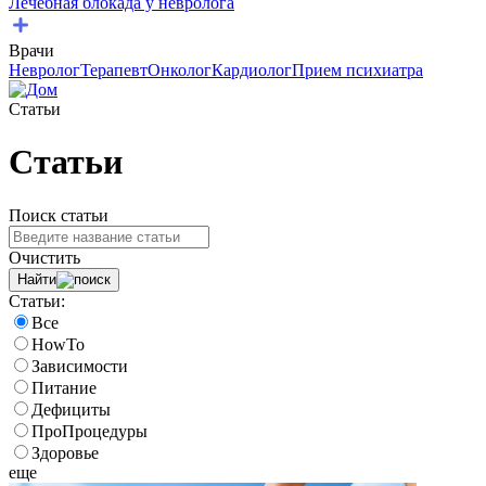
Лечебная блокада у невролога
Врачи
Невролог
Терапевт
Онколог
Кардиолог
Прием психиатра
Статьи
Статьи
Поиск статьи
Очистить
Найти
Статьи:
Все
HowTo
Зависимости
Питание
Дефициты
ПроПроцедуры
Здоровье
еще