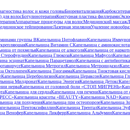
агностика волос и кожи головы
Биоревитализация
Карбокситера
 для волос
Ботулинотерапия
Контурная пластика филлерами
Экзо
терапия
Аппаратные процедуры для волос
Медицинский массаж
Л
едицинское тейпирование
Лазерная эпиляция
Удаление новообра
аминами группы B
Капельница Цитофлавин
Капельница Иммуно
укрепляющая
Капельница Витамин C
Капельница с аминокислот
ьница от похмелья
Капельница от алкоголя
Капельница от наркот
 Стерофундин
Капельница Глюкоза
Капельница Мафусол
Капельн
ина эсцинат
Капельница Парацетамол
Капельница с антибиотик
ротавирусе
Капельница Метрогил
Капельница Метронидазол
Капе
ца Октолипен
Капельница Тиогамма
Капельница Тиоктовая кисл
е
Капельница Церебролизин
Капельница Цераксон
Капельница Гл
льница Милдронат
Капельница Энергия
Капельница Детокс
Капе
нии нерва
Капельница от головной боли «СТОП МИГРЕНЬ»
Кап
ота
Капельница для сердца
Капельница для печени
Капельница от 
ТРЕСС»
Капельница красоты «BEAUTY»
Капельница NAD+
Капе
ьница для похудения
Капельница при остеопорозе
Капельница Зо
апельница Пентоксифиллин
Капельница Трентал
Капельница Эу
ца Венофер
Капельница Ликферр
Капельница Альбумин
Капельн