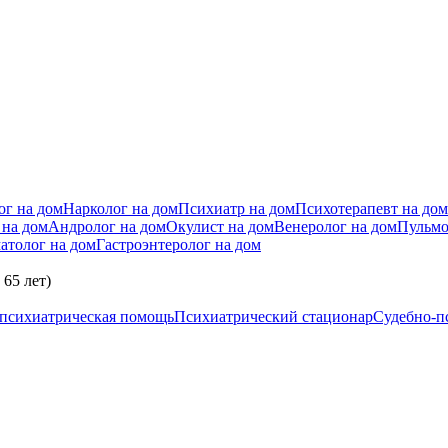
ог на дом
Нарколог на дом
Психиатр на дом
Психотерапевт на дом
 на дом
Андролог на дом
Окулист на дом
Венеролог на дом
Пульмо
атолог на дом
Гастроэнтеролог на дом
65 лет)
 психиатрическая помощь
Психиатрический стационар
Судебно-п