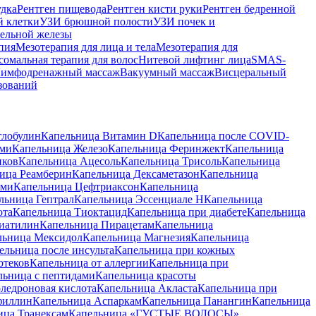
удка
Рентген пищевода
Рентген кисти руки
Рентген бедренной
й клетки
УЗИ брюшной полости
УЗИ почек и
ельной железы
пия
Мезотерапия для лица и тела
Мезотерапия для
сомальная терапия для волос
Нитевой лифтинг лица
SMAS-
имфодренажный массаж
Вакуумный массаж
Висцеральный
зований
глобулин
Капельница Витамин D
Капельница после COVID-
ами
Капельница Железо
Капельница Феринжект
Капельница
иков
Капельница Ацесоль
Капельница Трисоль
Капельница
ица Реамберин
Капельница Дексаметазон
Капельница
ами
Капельница Цефтриаксон
Капельница
льница Гептрал
Капельница Эссенциале Н
Капельница
ота
Капельница Тиоктацид
Капельница при диабете
Капельница
иатилин
Капельница Пирацетам
Капельница
льница Мексидол
Капельница Магнезия
Капельница
ельница после инсульта
Капельница при кожных
отеков
Капельница от аллергии
Капельница при
льница с пептидами
Капельница красоты
ледроновая кислота
Капельница Акласта
Капельница при
филлин
Капельница Аспаркам
Капельница Панангин
Капельница
ица Транексам
Капельница «ГУСТЫЕ ВОЛОСЫ»