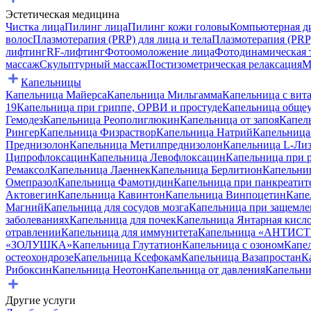
Эстетическая медицина
Чистка лица
Пилинг лица
Пилинг кожи головы
Компьютерная ди
волос
Плазмотерапия (PRP) для лица и тела
Плазмотерапия (PRP)
лифтинг
RF-лифтинг
Фотоомоложение лица
Фотодинамическая 
массаж
Скульптурный массаж
Постизометрическая релаксация
М
Капельницы
Капельница Майерса
Капельница Мильгамма
Капельница с вит
19
Капельница при гриппе, ОРВИ и простуде
Капельница обще
Гемодез
Капельница Реополиглюкин
Капельница от запоя
Капел
Рингер
Капельница Физраствор
Капельница Натрий
Капельница
Преднизолон
Капельница Метилпреднизолон
Капельница L-Лиз
Ципрофлоксацин
Капельница Левофлоксацин
Капельница при 
Ремаксол
Капельница Лаеннек
Капельница Берлитион
Капельни
Омепразол
Капельница Фамотидин
Капельница при панкреатит
Актовегин
Капельница Кавинтон
Капельница Винпоцетин
Капе
Магний
Капельница для сосудов мозга
Капельница при защемле
заболеваниях
Капельница для почек
Капельница Янтарная кисл
отравлении
Капельница для иммунитета
Капельница «АНТИС
«ЗОЛУШКА»
Капельница Глутатион
Капельница с озоном
Капел
остеохондрозе
Капельница Ксефокам
Капельница Вазапростан
К
Рибоксин
Капельница Неотон
Капельница от давления
Капельни
Другие услуги