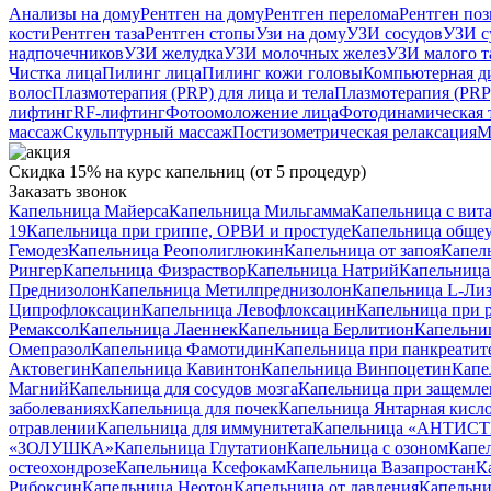
Анализы на дому
Рентген на дому
Рентген перелома
Рентген по
кости
Рентген таза
Рентген стопы
Узи на дому
УЗИ сосудов
УЗИ с
надпочечников
УЗИ желудка
УЗИ молочных желез
УЗИ малого т
Чистка лица
Пилинг лица
Пилинг кожи головы
Компьютерная ди
волос
Плазмотерапия (PRP) для лица и тела
Плазмотерапия (PRP)
лифтинг
RF-лифтинг
Фотоомоложение лица
Фотодинамическая 
массаж
Скульптурный массаж
Постизометрическая релаксация
М
Скидка 15% на курс капельниц (от 5 процедур)
Заказать звонок
Капельница Майерса
Капельница Мильгамма
Капельница с вит
19
Капельница при гриппе, ОРВИ и простуде
Капельница обще
Гемодез
Капельница Реополиглюкин
Капельница от запоя
Капел
Рингер
Капельница Физраствор
Капельница Натрий
Капельница
Преднизолон
Капельница Метилпреднизолон
Капельница L-Лиз
Ципрофлоксацин
Капельница Левофлоксацин
Капельница при 
Ремаксол
Капельница Лаеннек
Капельница Берлитион
Капельни
Омепразол
Капельница Фамотидин
Капельница при панкреатит
Актовегин
Капельница Кавинтон
Капельница Винпоцетин
Капе
Магний
Капельница для сосудов мозга
Капельница при защемле
заболеваниях
Капельница для почек
Капельница Янтарная кисл
отравлении
Капельница для иммунитета
Капельница «АНТИС
«ЗОЛУШКА»
Капельница Глутатион
Капельница с озоном
Капел
остеохондрозе
Капельница Ксефокам
Капельница Вазапростан
К
Рибоксин
Капельница Неотон
Капельница от давления
Капельни