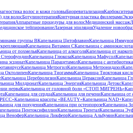
агностика волос и кожи головы
Биоревитализация
Карбокситера
 для волос
Ботулинотерапия
Контурная пластика филлерами
Экзо
терапия
Аппаратные процедуры для волос
Медицинский массаж
Л
едицинское тейпирование
Лазерная эпиляция
Удаление новообра
аминами группы B
Капельница Цитофлавин
Капельница Иммуно
укрепляющая
Капельница Витамин C
Капельница с аминокислот
ьница от похмелья
Капельница от алкоголя
Капельница от наркот
 Стерофундин
Капельница Глюкоза
Капельница Мафусол
Капельн
ина эсцинат
Капельница Парацетамол
Капельница с антибиотик
ротавирусе
Капельница Метрогил
Капельница Метронидазол
Капе
ца Октолипен
Капельница Тиогамма
Капельница Тиоктовая кисл
е
Капельница Церебролизин
Капельница Цераксон
Капельница Гл
льница Милдронат
Капельница Энергия
Капельница Детокс
Капе
нии нерва
Капельница от головной боли «СТОП МИГРЕНЬ»
Кап
ота
Капельница для сердца
Капельница для печени
Капельница от 
ТРЕСС»
Капельница красоты «BEAUTY»
Капельница NAD+
Капе
ьница для похудения
Капельница при остеопорозе
Капельница Зо
апельница Пентоксифиллин
Капельница Трентал
Капельница Эу
ца Венофер
Капельница Ликферр
Капельница Альбумин
Капельн