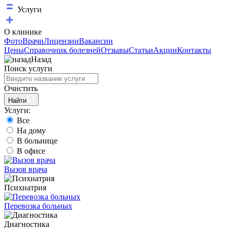
Услуги
О клинике
Фото
Врачи
Лицензии
Вакансии
Цены
Справочник болезней
Отзывы
Статьи
Акции
Контакты
Назад
Поиск услуги
Очистить
Найти
Услуги:
Все
На дому
В больнице
В офисе
Вызов врача
Психиатрия
Перевозка больных
Диагностика