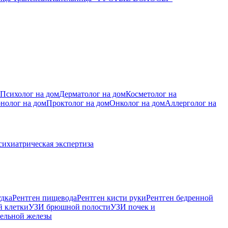
Психолог на дом
Дерматолог на дом
Косметолог на
нолог на дом
Проктолог на дом
Онколог на дом
Аллерголог на
сихиатрическая экспертиза
удка
Рентген пищевода
Рентген кисти руки
Рентген бедренной
й клетки
УЗИ брюшной полости
УЗИ почек и
ельной железы