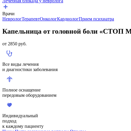
Лечебная блокада у невролога
Врачи
Невролог
Терапевт
Онколог
Кардиолог
Прием психиатра
Капельница от головной боли «СТОП
от
2850
руб.
Все виды лечения
и диагностики заболевания
Полное оснащение
передовым оборудованием
Индивидуальный
подход
к каждому пациенту