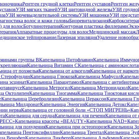
звоночника
Рентген грудной клетки
Рентген суставов
Рентген жел
уставов
УЗИ мягких тканей
УЗИ щитовидной железы
УЗИ грудно
аза
УЗИ мочевыделительной системы
УЗИ мошонки
УЗИ предстат
агностика волос и кожи головы
Биоревитализация
Карбокситера
 для волос
Ботулинотерапия
Контурная пластика филлерами
Экзо
терапия
Аппаратные процедуры для волос
Медицинский массаж
Л
едицинское тейпирование
Лазерная эпиляция
Удаление новообра
аминами группы B
Капельница Цитофлавин
Капельница Иммуно
укрепляющая
Капельница Витамин C
Капельница с аминокислот
ьница от похмелья
Капельница от алкоголя
Капельница от наркот
 Стерофундин
Капельница Глюкоза
Капельница Мафусол
Капельн
ина эсцинат
Капельница Парацетамол
Капельница с антибиотик
ротавирусе
Капельница Метрогил
Капельница Метронидазол
Капе
ца Октолипен
Капельница Тиогамма
Капельница Тиоктовая кисл
е
Капельница Церебролизин
Капельница Цераксон
Капельница Гл
льница Милдронат
Капельница Энергия
Капельница Детокс
Капе
нии нерва
Капельница от головной боли «СТОП МИГРЕНЬ»
Кап
ота
Капельница для сердца
Капельница для печени
Капельница от 
ТРЕСС»
Капельница красоты «BEAUTY»
Капельница NAD+
Капе
ьница для похудения
Капельница при остеопорозе
Капельница Зо
апельница Пентоксифиллин
Капельница Трентал
Капельница Эу
ца Венофер
Капельница Ликферр
Капельница Альбумин
Капельн