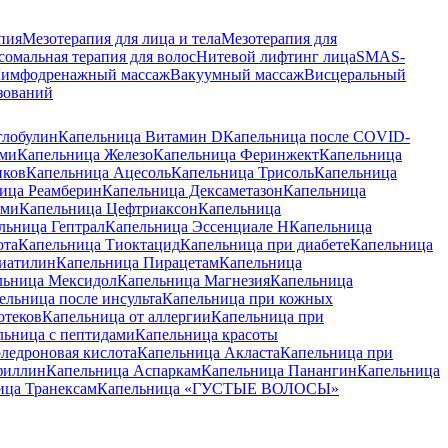
пия
Мезотерапия для лица и тела
Мезотерапия для
сомальная терапия для волос
Нитевой лифтинг лица
SMAS-
имфодренажный массаж
Вакуумный массаж
Висцеральный
зований
глобулин
Капельница Витамин D
Капельница после COVID-
ами
Капельница Железо
Капельница Феринжект
Капельница
иков
Капельница Ацесоль
Капельница Трисоль
Капельница
ица Реамберин
Капельница Дексаметазон
Капельница
ами
Капельница Цефтриаксон
Капельница
льница Гептрал
Капельница Эссенциале Н
Капельница
ота
Капельница Тиоктацид
Капельница при диабете
Капельница
иатилин
Капельница Пирацетам
Капельница
льница Мексидол
Капельница Магнезия
Капельница
ельница после инсульта
Капельница при кожных
отеков
Капельница от аллергии
Капельница при
льница с пептидами
Капельница красоты
ледроновая кислота
Капельница Акласта
Капельница при
филлин
Капельница Аспаркам
Капельница Панангин
Капельница
ица Транексам
Капельница «ГУСТЫЕ ВОЛОСЫ»