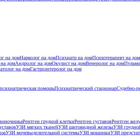
ог на дом
Нарколог на дом
Психиатр на дом
Психотерапевт на дом
 на дом
Андролог на дом
Окулист на дом
Венеролог на дом
Пульмо
атолог на дом
Гастроэнтеролог на дом
 психиатрическая помощь
Психиатрический стационар
Судебно-п
звоночника
Рентген грудной клетки
Рентген суставов
Рентген жел
уставов
УЗИ мягких тканей
УЗИ щитовидной железы
УЗИ грудно
аза
УЗИ мочевыделительной системы
УЗИ мошонки
УЗИ предстат