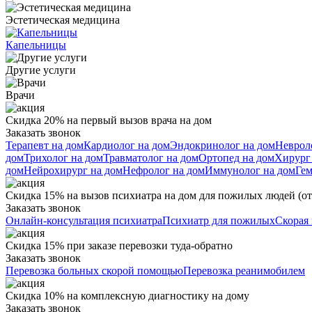
Эстетическая медицина
Капельницы
Другие услуги
Врачи
Скидка 20% на первый вызов врача на дом
Заказать звонок
Терапевт на дом
Кардиолог на дом
Эндокринолог на дом
Неврол
дом
Трихолог на дом
Травматолог на дом
Ортопед на дом
Хирург
дом
Нейрохирург на дом
Нефролог на дом
Иммунолог на дом
Гем
Скидка 15% на вызов психиатра на дом для пожилых людей (от 
Заказать звонок
Онлайн-консультация психиатра
Психиатр для пожилых
Скорая
Скидка 15% при заказе перевозки туда-обратно
Заказать звонок
Перевозка больных скорой помощью
Перевозка реанимобилем
Скидка 10% на комплексную диагностику на дому
Заказать звонок