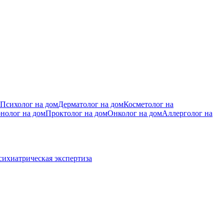
Психолог на дом
Дерматолог на дом
Косметолог на
нолог на дом
Проктолог на дом
Онколог на дом
Аллерголог на
сихиатрическая экспертиза