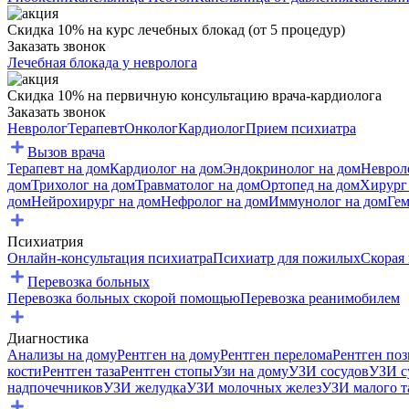
Скидка 10% на курс лечебных блокад (от 5 процедур)
Заказать звонок
Лечебная блокада у невролога
Скидка 10% на первичную консультацию врача-кардиолога
Заказать звонок
Невролог
Терапевт
Онколог
Кардиолог
Прием психиатра
Вызов врача
Терапевт на дом
Кардиолог на дом
Эндокринолог на дом
Неврол
дом
Трихолог на дом
Травматолог на дом
Ортопед на дом
Хирург
дом
Нейрохирург на дом
Нефролог на дом
Иммунолог на дом
Гем
Психиатрия
Онлайн-консультация психиатра
Психиатр для пожилых
Скорая
Перевозка больных
Перевозка больных скорой помощью
Перевозка реанимобилем
Диагностика
Анализы на дому
Рентген на дому
Рентген перелома
Рентген по
кости
Рентген таза
Рентген стопы
Узи на дому
УЗИ сосудов
УЗИ с
надпочечников
УЗИ желудка
УЗИ молочных желез
УЗИ малого т