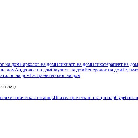
ог на дом
Нарколог на дом
Психиатр на дом
Психотерапевт на дом
 на дом
Андролог на дом
Окулист на дом
Венеролог на дом
Пульмо
атолог на дом
Гастроэнтеролог на дом
65 лет)
 психиатрическая помощь
Психиатрический стационар
Судебно-п