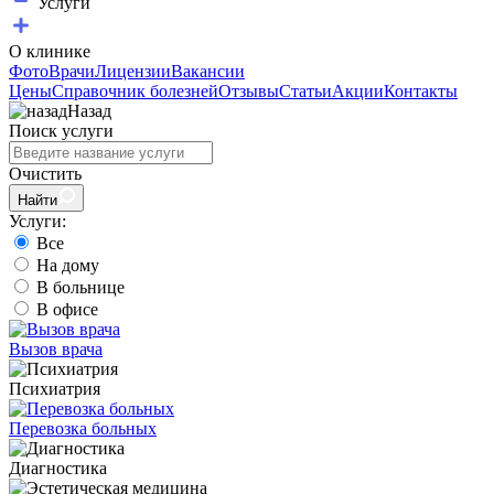
Услуги
О клинике
Фото
Врачи
Лицензии
Вакансии
Цены
Справочник болезней
Отзывы
Статьи
Акции
Контакты
Назад
Поиск услуги
Очистить
Найти
Услуги:
Все
На дому
В больнице
В офисе
Вызов врача
Психиатрия
Перевозка больных
Диагностика