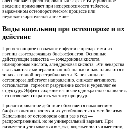
обеспечивает пролонгированный эффект. Внутривенное
введение применяют при непереносимости таблеток,
выраженном остеопоротическом процессе или
неудовлетворительной динамике.
Виды капельниц при остеопорозе и их
действие
При остеопорозе назначают инфузии с препаратами из
группы азотсодержащих бисфосфонатов. Основные
действующие вещества — золедроновая кислота,
ибандроновая кислота, алендроновая кислота. Эти лекарства
связываются с минерализованной тканью и накапливаются в
зонах активной перестройки кости. Капельница от
остеопороза действует направленно, снижает активность
остеокластов, тормозит разрушение кости и укрепляет ее
структуру. Эффект сохраняется после однократного вливания,
что позволяет сократить частоту процедур.
Пролонгированное действие объясняется накоплением
бисфосфонатов в костях и их устойчивостью к метаболизму.
Капельница от остеопороза один раз в год —
распространенный, но не универсальный вариант. При
назначении учитываются возраст, выраженность изменений,