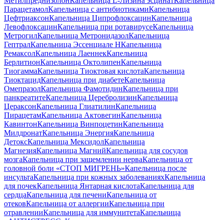
Метилпреднизолон
Капельница L-Лизина эсцинат
Капельница
Парацетамол
Капельница с антибиотиками
Капельница
Цефтриаксон
Капельница Ципрофлоксацин
Капельница
Левофлоксацин
Капельница при ротавирусе
Капельница
Метрогил
Капельница Метронидазол
Капельница
Гептрал
Капельница Эссенциале Н
Капельница
Ремаксол
Капельница Лаеннек
Капельница
Берлитион
Капельница Октолипен
Капельница
Тиогамма
Капельница Тиоктовая кислота
Капельница
Тиоктацид
Капельница при диабете
Капельница
Омепразол
Капельница Фамотидин
Капельница при
панкреатите
Капельница Церебролизин
Капельница
Цераксон
Капельница Глиатилин
Капельница
Пирацетам
Капельница Актовегин
Капельница
Кавинтон
Капельница Винпоцетин
Капельница
Милдронат
Капельница Энергия
Капельница
Детокс
Капельница Мексидол
Капельница
Магнезия
Капельница Магний
Капельница для сосудов
мозга
Капельница при защемлении нерва
Капельница от
головной боли «СТОП МИГРЕНЬ»
Капельница после
инсульта
Капельница при кожных заболеваниях
Капельница
для почек
Капельница Янтарная кислота
Капельница для
сердца
Капельница для печени
Капельница от
отеков
Капельница от аллергии
Капельница при
отравлении
Капельница для иммунитета
Капельница