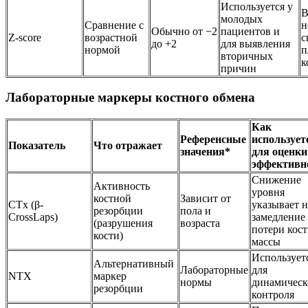
Используется у
В
молодых
Сравнение с
н
Обычно от −2
пациентов и
Z-score
возрастной
с
до +2
для выявления
нормой
п
вторичных
к
причин
Лабораторные маркеры костного обмена
Как
Референсные
использует
Показатель
Что отражает
значения*
для оценки
эффективн
Снижение
Активность
уровня
костной
Зависит от
CTx (β-
указывает н
резорбции
пола и
CrossLaps)
замедление
(разрушения
возраста
потери кос
кости)
массы
Использует
Альтернативный
Лабораторные
для
NTX
маркер
нормы
динамическ
резорбции
контроля