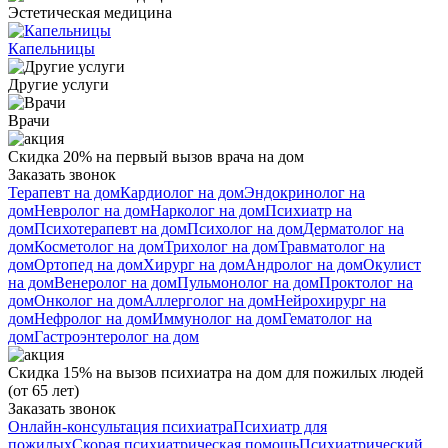
Эстетическая медицина
Капельницы
Другие услуги
Врачи
Скидка 20% на первый вызов врача на дом
Заказать звонок
Терапевт на дом
Кардиолог на дом
Эндокринолог на
дом
Невролог на дом
Нарколог на дом
Психиатр на
дом
Психотерапевт на дом
Психолог на дом
Дерматолог на
дом
Косметолог на дом
Трихолог на дом
Травматолог на
дом
Ортопед на дом
Хирург на дом
Андролог на дом
Окулист
на дом
Венеролог на дом
Пульмонолог на дом
Проктолог на
дом
Онколог на дом
Аллерголог на дом
Нейрохирург на
дом
Нефролог на дом
Иммунолог на дом
Гематолог на
дом
Гастроэнтеролог на дом
Скидка 15% на вызов психиатра на дом для пожилых людей
(от 65 лет)
Заказать звонок
Онлайн-консультация психиатра
Психиатр для
пожилых
Скорая психиатрическая помощь
Психиатрический