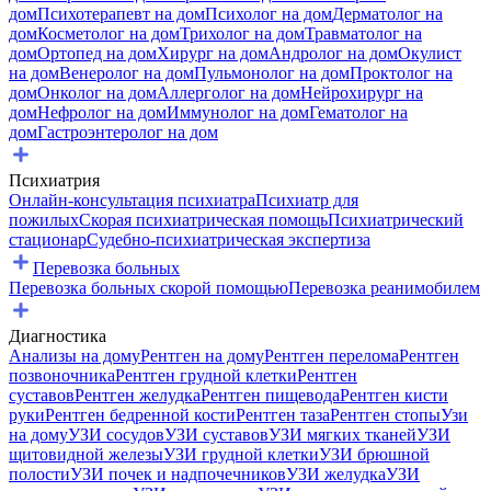
дом
Психотерапевт на дом
Психолог на дом
Дерматолог на
дом
Косметолог на дом
Трихолог на дом
Травматолог на
дом
Ортопед на дом
Хирург на дом
Андролог на дом
Окулист
на дом
Венеролог на дом
Пульмонолог на дом
Проктолог на
дом
Онколог на дом
Аллерголог на дом
Нейрохирург на
дом
Нефролог на дом
Иммунолог на дом
Гематолог на
дом
Гастроэнтеролог на дом
Психиатрия
Онлайн-консультация психиатра
Психиатр для
пожилых
Скорая психиатрическая помощь
Психиатрический
стационар
Судебно-психиатрическая экспертиза
Перевозка больных
Перевозка больных скорой помощью
Перевозка реанимобилем
Диагностика
Анализы на дому
Рентген на дому
Рентген перелома
Рентген
позвоночника
Рентген грудной клетки
Рентген
суставов
Рентген желудка
Рентген пищевода
Рентген кисти
руки
Рентген бедренной кости
Рентген таза
Рентген стопы
Узи
на дому
УЗИ сосудов
УЗИ суставов
УЗИ мягких тканей
УЗИ
щитовидной железы
УЗИ грудной клетки
УЗИ брюшной
полости
УЗИ почек и надпочечников
УЗИ желудка
УЗИ