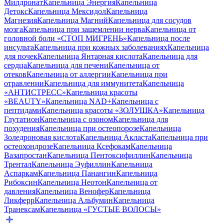
Милдронат
Капельница Энергия
Капельница
Детокс
Капельница Мексидол
Капельница
Магнезия
Капельница Магний
Капельница для сосудов
мозга
Капельница при защемлении нерва
Капельница от
головной боли «СТОП МИГРЕНЬ»
Капельница после
инсульта
Капельница при кожных заболеваниях
Капельница
для почек
Капельница Янтарная кислота
Капельница для
сердца
Капельница для печени
Капельница от
отеков
Капельница от аллергии
Капельница при
отравлении
Капельница для иммунитета
Капельница
«АНТИСТРЕСС»
Капельница красоты
«BEAUTY»
Капельница NAD+
Капельница с
пептидами
Капельница красоты «ЗОЛУШКА»
Капельница
Глутатион
Капельница с озоном
Капельница для
похудения
Капельница при остеопорозе
Капельница
Золедроновая кислота
Капельница Акласта
Капельница при
остеохондрозе
Капельница Ксефокам
Капельница
Вазапростан
Капельница Пентоксифиллин
Капельница
Трентал
Капельница Эуфиллин
Капельница
Аспаркам
Капельница Панангин
Капельница
Рибоксин
Капельница Неотон
Капельница от
давления
Капельница Венофер
Капельница
Ликферр
Капельница Альбумин
Капельница
Транексам
Капельница «ГУСТЫЕ ВОЛОСЫ»