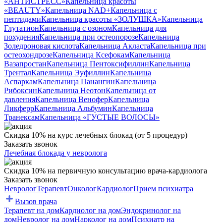
«АНТИСТРЕСС»
Капельница красоты
«BEAUTY»
Капельница NAD+
Капельница с
пептидами
Капельница красоты «ЗОЛУШКА»
Капельница
Глутатион
Капельница с озоном
Капельница для
похудения
Капельница при остеопорозе
Капельница
Золедроновая кислота
Капельница Акласта
Капельница при
остеохондрозе
Капельница Ксефокам
Капельница
Вазапростан
Капельница Пентоксифиллин
Капельница
Трентал
Капельница Эуфиллин
Капельница
Аспаркам
Капельница Панангин
Капельница
Рибоксин
Капельница Неотон
Капельница от
давления
Капельница Венофер
Капельница
Ликферр
Капельница Альбумин
Капельница
Транексам
Капельница «ГУСТЫЕ ВОЛОСЫ»
Скидка 10% на курс лечебных блокад (от 5 процедур)
Заказать звонок
Лечебная блокада у невролога
Скидка 10% на первичную консультацию врача-кардиолога
Заказать звонок
Невролог
Терапевт
Онколог
Кардиолог
Прием психиатра
Вызов врача
Терапевт на дом
Кардиолог на дом
Эндокринолог на
дом
Невролог на дом
Нарколог на дом
Психиатр на