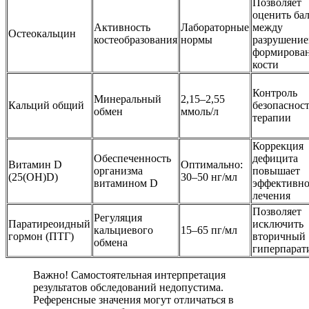
Позволяет
оценить ба
Активность
Лабораторные
между
Остеокальцин
костеобразования
нормы
разрушение
формирова
кости
Контроль
Минеральный
2,15–2,55
Кальций общий
безопаснос
обмен
ммоль/л
терапии
Коррекция
Обеспеченность
дефицита
Витамин D
Оптимально:
организма
повышает
(25(OH)D)
30–50 нг/мл
витамином D
эффективно
лечения
Позволяет
Регуляция
Паратиреоидный
исключить
кальциевого
15–65 пг/мл
гормон (ПТГ)
вторичный
обмена
гиперпарат
Важно! Самостоятельная интерпретация
результатов обследований недопустима.
Референсные значения могут отличаться в