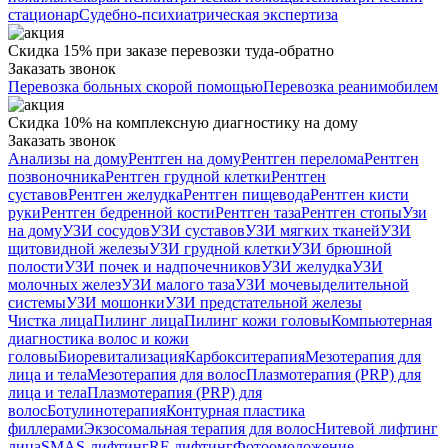
стационар
Судебно-психиатрическая экспертиза
Скидка 15% при заказе перевозки туда-обратно
Заказать звонок
Перевозка больных скорой помощью
Перевозка реанимобилем
Скидка 10% на комплексную диагностику на дому
Заказать звонок
Анализы на дому
Рентген на дому
Рентген перелома
Рентген
позвоночника
Рентген грудной клетки
Рентген
суставов
Рентген желудка
Рентген пищевода
Рентген кисти
руки
Рентген бедренной кости
Рентген таза
Рентген стопы
Узи
на дому
УЗИ сосудов
УЗИ суставов
УЗИ мягких тканей
УЗИ
щитовидной железы
УЗИ грудной клетки
УЗИ брюшной
полости
УЗИ почек и надпочечников
УЗИ желудка
УЗИ
молочных желез
УЗИ малого таза
УЗИ мочевыделительной
системы
УЗИ мошонки
УЗИ предстательной железы
Чистка лица
Пилинг лица
Пилинг кожи головы
Компьютерная
диагностика волос и кожи
головы
Биоревитализация
Карбокситерапия
Мезотерапия для
лица и тела
Мезотерапия для волос
Плазмотерапия (PRP) для
лица и тела
Плазмотерапия (PRP) для
волос
Ботулинотерапия
Контурная пластика
филлерами
Экзосомальная терапия для волос
Нитевой лифтинг
лица
SMAS-лифтинг
RF-лифтинг
Фотоомоложение