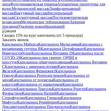
лица
Фотодинамическая терапия
Аппаратные процедуры для
волос
Медицинский массаж
Лимфодренажный
массаж
Вакуумный массаж
Висцеральный
массаж
Скульптурный массаж
Постизометрическая
релаксация
Медицинское тейпирование
Лазерная
эпиляция
Удаление новообразований
Скидка 15% на курс капельниц (от 5 процедур)
Заказать звонок
Капельница Майерса
Капельница Мильгамма
Капельница с
витаминами группы B
Капельница Цитофлавин
Капельница
Иммуноглобулин
Капельница Витамин D
Капельница после
COVID-19
Капельница при гриппе, ОРВИ и
простуде
Капельница общеукрепляющая
Капельница Витамин
C
Капельница с аминокислотами
Капельница
Железо
Капельница Феринжект
Капельница
Гемодез
Капельница Реополиглюкин
Капельница от
запоя
Капельница от похмелья
Капельница от
алкоголя
Капельница от наркотиков
Капельница
Ацесоль
Капельница Трисоль
Капельница Рингер
Капельница
Физраствор
Капельница Натрий
Капельница
Стерофундин
Капельница Глюкоза
Капельница
Мафусол
Капельница Реамберин
Капельница
Дексаметазон
Капельница Преднизолон
Капельница