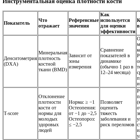
Инструментальная оценка плотности кости
Как
Что
Референсные
используется
К
Показатель
отражает
значения
для оценки
в
эффективности
О
м
Сравнение
к
Минеральная
Зависит от
показателей в
Р
Денситометрия
плотность
зоны
динамике
о
(DXA)
костной
измерения
(обычно 1 раз в
т
ткани (BMD)
12–24 месяца)
с
п
и
Р
Отклонение
п
плотности
Норма: ≥ −1
Позволяет
(
кости от
Остеопения:
оценить
о
T-score
нормы для
от −1 до −2,5
тяжесть
з
молодых
Остеопороз:
заболевания и
у
здоровых
≤ −2,5
риск переломов
с
людей
и
у