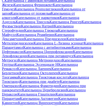
C
Капельница с аминокислотами
Капельница
Железо
Капельница Феринжект
Капельница
Гемодез
Капельница Реополиглюкин
Капельница от
запоя
Капельница от похмелья
Капельница от
алкоголя
Капельница от наркотиков
Капельница
Ацесоль
Капельница Трисоль
Капельница Рингер
Капельница
Физраствор
Капельница Натрий
Капельница
Стерофундин
Капельница Глюкоза
Капельница
Мафусол
Капельница Реамберин
Капельница
Дексаметазон
Капельница Преднизолон
Капельница
Метилпреднизолон
Капельница L-Лизина эсцинат
Капельница
Парацетамол
Капельница с антибиотиками
Капельница
Цефтриаксон
Капельница Ципрофлоксацин
Капельница
Левофлоксацин
Капельница при ротавирусе
Капельница
Метрогил
Капельница Метронидазол
Капельница
Гептрал
Капельница Эссенциале Н
Капельница
Ремаксол
Капельница Лаеннек
Капельница
Берлитион
Капельница Октолипен
Капельница
Тиогамма
Капельница Тиоктовая кислота
Капельница
Тиоктацид
Капельница при диабете
Капельница
Омепразол
Капельница Фамотидин
Капельница при
панкреатите
Капельница Церебролизин
Капельница
Цераксон
Капельница Глиатилин
Капельница
Пирацетам
Капельница Актовегин
Капельница
Кавинтон
Капельница Винпоцетин
Капельница