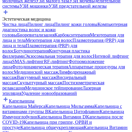
молочных желез
УЗИ малого таза
УЗИ мочевыделительной
системы
УЗИ мошонки
УЗИ предстательной железы
Эстетическая медицина
Чистка лица
Пилинг лица
Пилинг кожи головы
Компьютерная
диагностика волос и кожи
головы
Биоревитализация
Карбокситерапия
Мезотерапия для
лица и тела
Мезотерапия для волос
Плазмотерапия (PRP) для
лица и тела
Плазмотерапия (PRP) для
волос
Ботулинотерапия
Контурная пластика
филлерами
Экзосомальная терапия для волос
Нитевой лифтинг
лица
SMAS-лифтинг
RF-лифтинг
Фотоомоложение
лица
Фотодинамическая терапия
Аппаратные процедуры для
волос
Медицинский массаж
Лимфодренажный
массаж
Вакуумный массаж
Висцеральный
массаж
Скульптурный массаж
Постизометрическая
релаксация
Медицинское тейпирование
Лазерная
эпиляция
Удаление новообразований
Капельницы
Капельница Майерса
Капельница Мильгамма
Капельница с
витаминами группы B
Капельница Цитофлавин
Капельница
Иммуноглобулин
Капельница Витамин D
Капельница после
COVID-19
Капельница при гриппе, ОРВИ и
простуде
Капельница общеукрепляющая
Капельница Витамин