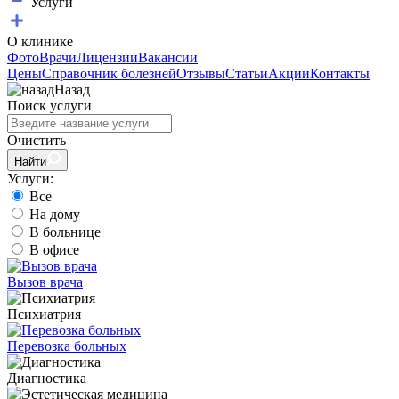
Услуги
О клинике
Фото
Врачи
Лицензии
Вакансии
Цены
Справочник болезней
Отзывы
Статьи
Акции
Контакты
Назад
Поиск услуги
Очистить
Найти
Услуги:
Все
На дому
В больнице
В офисе
Вызов врача
Психиатрия
Перевозка больных
Диагностика