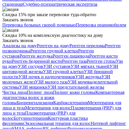
стационар
Судебно-психиатрическая экспертиза
Скидка 15% при заказе перевозки туда-обратно
Заказать звонок
Перевозка больных скорой помощью
Перевозка реанимобилем
Скидка 10% на комплексную диагностику на дому
Заказать звонок
Анализы на дому
Рентген на дому
Рентген перелома
Рентген
позвоночника
Рентген грудной клетки
Рентген
суставов
Рентген желудка
Рентген пищевода
Рентген кисти
руки
Рентген бедренной кости
Рентген таза
Рентген стопы
Узи
на дому
УЗИ сосудов
УЗИ суставов
УЗИ мягких тканей
УЗИ
щитовидной железы
УЗИ грудной клетки
УЗИ брюшной
полости
УЗИ почек и надпочечников
УЗИ желудка
УЗИ
молочных желез
УЗИ малого таза
УЗИ мочевыделительной
системы
УЗИ мошонки
УЗИ предстательной железы
Чистка лица
Пилинг лица
Пилинг кожи головы
Компьютерная
диагностика волос и кожи
головы
Биоревитализация
Карбокситерапия
Мезотерапия для
лица и тела
Мезотерапия для волос
Плазмотерапия (PRP) для
лица и тела
Плазмотерапия (PRP) для
волос
Ботулинотерапия
Контурная пластика
филлерами
Экзосомальная терапия для волос
Нитевой лифтинг
лица
SMAS-лифтинг
RF-лифтинг
Фотоомоложение