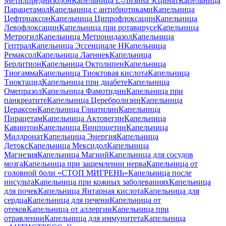
Метилпреднизолон
Капельница L-Лизина эсцинат
Капельница
Парацетамол
Капельница с антибиотиками
Капельница
Цефтриаксон
Капельница Ципрофлоксацин
Капельница
Левофлоксацин
Капельница при ротавирусе
Капельница
Метрогил
Капельница Метронидазол
Капельница
Гептрал
Капельница Эссенциале Н
Капельница
Ремаксол
Капельница Лаеннек
Капельница
Берлитион
Капельница Октолипен
Капельница
Тиогамма
Капельница Тиоктовая кислота
Капельница
Тиоктацид
Капельница при диабете
Капельница
Омепразол
Капельница Фамотидин
Капельница при
панкреатите
Капельница Церебролизин
Капельница
Цераксон
Капельница Глиатилин
Капельница
Пирацетам
Капельница Актовегин
Капельница
Кавинтон
Капельница Винпоцетин
Капельница
Милдронат
Капельница Энергия
Капельница
Детокс
Капельница Мексидол
Капельница
Магнезия
Капельница Магний
Капельница для сосудов
мозга
Капельница при защемлении нерва
Капельница от
головной боли «СТОП МИГРЕНЬ»
Капельница после
инсульта
Капельница при кожных заболеваниях
Капельница
для почек
Капельница Янтарная кислота
Капельница для
сердца
Капельница для печени
Капельница от
отеков
Капельница от аллергии
Капельница при
отравлении
Капельница для иммунитета
Капельница