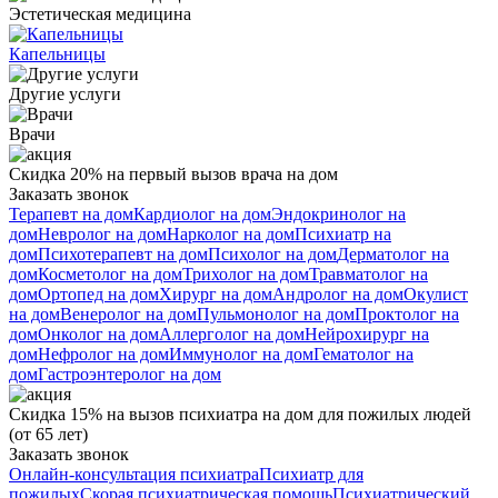
Эстетическая медицина
Капельницы
Другие услуги
Врачи
Скидка 20% на первый вызов врача на дом
Заказать звонок
Терапевт на дом
Кардиолог на дом
Эндокринолог на
дом
Невролог на дом
Нарколог на дом
Психиатр на
дом
Психотерапевт на дом
Психолог на дом
Дерматолог на
дом
Косметолог на дом
Трихолог на дом
Травматолог на
дом
Ортопед на дом
Хирург на дом
Андролог на дом
Окулист
на дом
Венеролог на дом
Пульмонолог на дом
Проктолог на
дом
Онколог на дом
Аллерголог на дом
Нейрохирург на
дом
Нефролог на дом
Иммунолог на дом
Гематолог на
дом
Гастроэнтеролог на дом
Скидка 15% на вызов психиатра на дом для пожилых людей
(от 65 лет)
Заказать звонок
Онлайн-консультация психиатра
Психиатр для
пожилых
Скорая психиатрическая помощь
Психиатрический