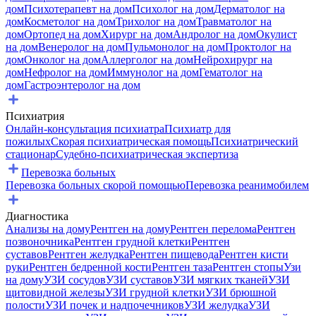
дом
Психотерапевт на дом
Психолог на дом
Дерматолог на
дом
Косметолог на дом
Трихолог на дом
Травматолог на
дом
Ортопед на дом
Хирург на дом
Андролог на дом
Окулист
на дом
Венеролог на дом
Пульмонолог на дом
Проктолог на
дом
Онколог на дом
Аллерголог на дом
Нейрохирург на
дом
Нефролог на дом
Иммунолог на дом
Гематолог на
дом
Гастроэнтеролог на дом
Психиатрия
Онлайн-консультация психиатра
Психиатр для
пожилых
Скорая психиатрическая помощь
Психиатрический
стационар
Судебно-психиатрическая экспертиза
Перевозка больных
Перевозка больных скорой помощью
Перевозка реанимобилем
Диагностика
Анализы на дому
Рентген на дому
Рентген перелома
Рентген
позвоночника
Рентген грудной клетки
Рентген
суставов
Рентген желудка
Рентген пищевода
Рентген кисти
руки
Рентген бедренной кости
Рентген таза
Рентген стопы
Узи
на дому
УЗИ сосудов
УЗИ суставов
УЗИ мягких тканей
УЗИ
щитовидной железы
УЗИ грудной клетки
УЗИ брюшной
полости
УЗИ почек и надпочечников
УЗИ желудка
УЗИ