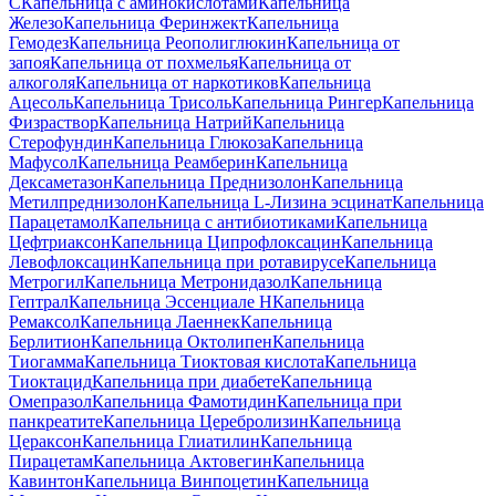
C
Капельница с аминокислотами
Капельница
Железо
Капельница Феринжект
Капельница
Гемодез
Капельница Реополиглюкин
Капельница от
запоя
Капельница от похмелья
Капельница от
алкоголя
Капельница от наркотиков
Капельница
Ацесоль
Капельница Трисоль
Капельница Рингер
Капельница
Физраствор
Капельница Натрий
Капельница
Стерофундин
Капельница Глюкоза
Капельница
Мафусол
Капельница Реамберин
Капельница
Дексаметазон
Капельница Преднизолон
Капельница
Метилпреднизолон
Капельница L-Лизина эсцинат
Капельница
Парацетамол
Капельница с антибиотиками
Капельница
Цефтриаксон
Капельница Ципрофлоксацин
Капельница
Левофлоксацин
Капельница при ротавирусе
Капельница
Метрогил
Капельница Метронидазол
Капельница
Гептрал
Капельница Эссенциале Н
Капельница
Ремаксол
Капельница Лаеннек
Капельница
Берлитион
Капельница Октолипен
Капельница
Тиогамма
Капельница Тиоктовая кислота
Капельница
Тиоктацид
Капельница при диабете
Капельница
Омепразол
Капельница Фамотидин
Капельница при
панкреатите
Капельница Церебролизин
Капельница
Цераксон
Капельница Глиатилин
Капельница
Пирацетам
Капельница Актовегин
Капельница
Кавинтон
Капельница Винпоцетин
Капельница