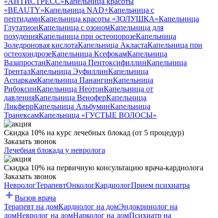
«АНТИСТРЕСС»
Капельница красоты
«BEAUTY»
Капельница NAD+
Капельница с
пептидами
Капельница красоты «ЗОЛУШКА»
Капельница
Глутатион
Капельница с озоном
Капельница для
похудения
Капельница при остеопорозе
Капельница
Золедроновая кислота
Капельница Акласта
Капельница при
остеохондрозе
Капельница Ксефокам
Капельница
Вазапростан
Капельница Пентоксифиллин
Капельница
Трентал
Капельница Эуфиллин
Капельница
Аспаркам
Капельница Панангин
Капельница
Рибоксин
Капельница Неотон
Капельница от
давления
Капельница Венофер
Капельница
Ликферр
Капельница Альбумин
Капельница
Транексам
Капельница «ГУСТЫЕ ВОЛОСЫ»
Скидка 10% на курс лечебных блокад (от 5 процедур)
Заказать звонок
Лечебная блокада у невролога
Скидка 10% на первичную консультацию врача-кардиолога
Заказать звонок
Невролог
Терапевт
Онколог
Кардиолог
Прием психиатра
Вызов врача
Терапевт на дом
Кардиолог на дом
Эндокринолог на
дом
Невролог на дом
Нарколог на дом
Психиатр на