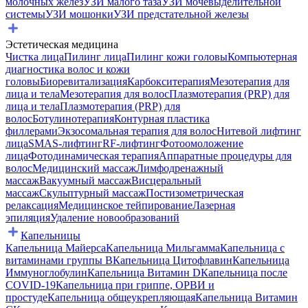
молочных желез
УЗИ малого таза
УЗИ мочевыделительной
системы
УЗИ мошонки
УЗИ предстательной железы
Эстетическая медицина
Чистка лица
Пилинг лица
Пилинг кожи головы
Компьютерная
диагностика волос и кожи
головы
Биоревитализация
Карбокситерапия
Мезотерапия для
лица и тела
Мезотерапия для волос
Плазмотерапия (PRP) для
лица и тела
Плазмотерапия (PRP) для
волос
Ботулинотерапия
Контурная пластика
филлерами
Экзосомальная терапия для волос
Нитевой лифтинг
лица
SMAS-лифтинг
RF-лифтинг
Фотоомоложение
лица
Фотодинамическая терапия
Аппаратные процедуры для
волос
Медицинский массаж
Лимфодренажный
массаж
Вакуумный массаж
Висцеральный
массаж
Скульптурный массаж
Постизометрическая
релаксация
Медицинское тейпирование
Лазерная
эпиляция
Удаление новообразований
Капельницы
Капельница Майерса
Капельница Мильгамма
Капельница с
витаминами группы B
Капельница Цитофлавин
Капельница
Иммуноглобулин
Капельница Витамин D
Капельница после
COVID-19
Капельница при гриппе, ОРВИ и
простуде
Капельница общеукрепляющая
Капельница Витамин