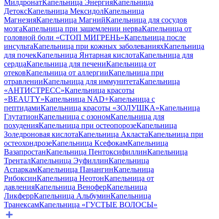
Милдронат
Капельница Энергия
Капельница
Детокс
Капельница Мексидол
Капельница
Магнезия
Капельница Магний
Капельница для сосудов
мозга
Капельница при защемлении нерва
Капельница от
головной боли «СТОП МИГРЕНЬ»
Капельница после
инсульта
Капельница при кожных заболеваниях
Капельница
для почек
Капельница Янтарная кислота
Капельница для
сердца
Капельница для печени
Капельница от
отеков
Капельница от аллергии
Капельница при
отравлении
Капельница для иммунитета
Капельница
«АНТИСТРЕСС»
Капельница красоты
«BEAUTY»
Капельница NAD+
Капельница с
пептидами
Капельница красоты «ЗОЛУШКА»
Капельница
Глутатион
Капельница с озоном
Капельница для
похудения
Капельница при остеопорозе
Капельница
Золедроновая кислота
Капельница Акласта
Капельница при
остеохондрозе
Капельница Ксефокам
Капельница
Вазапростан
Капельница Пентоксифиллин
Капельница
Трентал
Капельница Эуфиллин
Капельница
Аспаркам
Капельница Панангин
Капельница
Рибоксин
Капельница Неотон
Капельница от
давления
Капельница Венофер
Капельница
Ликферр
Капельница Альбумин
Капельница
Транексам
Капельница «ГУСТЫЕ ВОЛОСЫ»