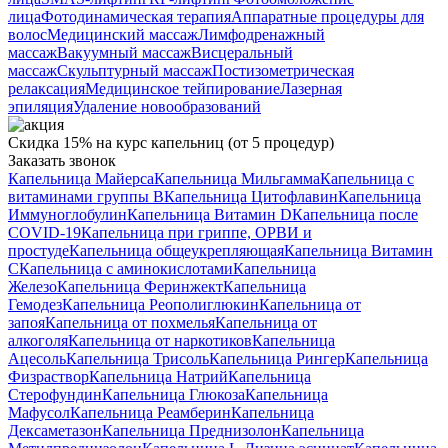
лица
Фотодинамическая терапия
Аппаратные процедуры для
волос
Медицинский массаж
Лимфодренажный
массаж
Вакуумный массаж
Висцеральный
массаж
Скульптурный массаж
Постизометрическая
релаксация
Медицинское тейпирование
Лазерная
эпиляция
Удаление новообразований
Скидка 15% на курс капельниц (от 5 процедур)
Заказать звонок
Капельница Майерса
Капельница Мильгамма
Капельница с
витаминами группы B
Капельница Цитофлавин
Капельница
Иммуноглобулин
Капельница Витамин D
Капельница после
COVID-19
Капельница при гриппе, ОРВИ и
простуде
Капельница общеукрепляющая
Капельница Витамин
C
Капельница с аминокислотами
Капельница
Железо
Капельница Феринжект
Капельница
Гемодез
Капельница Реополиглюкин
Капельница от
запоя
Капельница от похмелья
Капельница от
алкоголя
Капельница от наркотиков
Капельница
Ацесоль
Капельница Трисоль
Капельница Рингер
Капельница
Физраствор
Капельница Натрий
Капельница
Стерофундин
Капельница Глюкоза
Капельница
Мафусол
Капельница Реамберин
Капельница
Дексаметазон
Капельница Преднизолон
Капельница