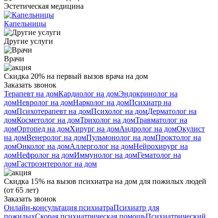
Эстетическая медицина
Капельницы
Другие услуги
Врачи
Скидка 20% на первый вызов врача на дом
Заказать звонок
Терапевт на дом
Кардиолог на дом
Эндокринолог на
дом
Невролог на дом
Нарколог на дом
Психиатр на
дом
Психотерапевт на дом
Психолог на дом
Дерматолог на
дом
Косметолог на дом
Трихолог на дом
Травматолог на
дом
Ортопед на дом
Хирург на дом
Андролог на дом
Окулист
на дом
Венеролог на дом
Пульмонолог на дом
Проктолог на
дом
Онколог на дом
Аллерголог на дом
Нейрохирург на
дом
Нефролог на дом
Иммунолог на дом
Гематолог на
дом
Гастроэнтеролог на дом
Скидка 15% на вызов психиатра на дом для пожилых людей
(от 65 лет)
Заказать звонок
Онлайн-консультация психиатра
Психиатр для
пожилых
Скорая психиатрическая помощь
Психиатрический