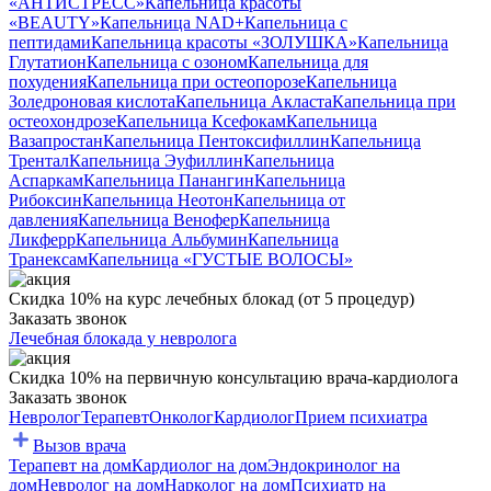
«АНТИСТРЕСС»
Капельница красоты
«BEAUTY»
Капельница NAD+
Капельница с
пептидами
Капельница красоты «ЗОЛУШКА»
Капельница
Глутатион
Капельница с озоном
Капельница для
похудения
Капельница при остеопорозе
Капельница
Золедроновая кислота
Капельница Акласта
Капельница при
остеохондрозе
Капельница Ксефокам
Капельница
Вазапростан
Капельница Пентоксифиллин
Капельница
Трентал
Капельница Эуфиллин
Капельница
Аспаркам
Капельница Панангин
Капельница
Рибоксин
Капельница Неотон
Капельница от
давления
Капельница Венофер
Капельница
Ликферр
Капельница Альбумин
Капельница
Транексам
Капельница «ГУСТЫЕ ВОЛОСЫ»
Скидка 10% на курс лечебных блокад (от 5 процедур)
Заказать звонок
Лечебная блокада у невролога
Скидка 10% на первичную консультацию врача-кардиолога
Заказать звонок
Невролог
Терапевт
Онколог
Кардиолог
Прием психиатра
Вызов врача
Терапевт на дом
Кардиолог на дом
Эндокринолог на
дом
Невролог на дом
Нарколог на дом
Психиатр на