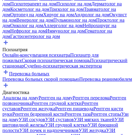
дом
Психотерапевт на дом
Психолог на дом
Дерматолог на
дом
Косметолог на дом
Трихолог на дом
Травматолог на
дом
Ортопед на дом
Хирург на дом
Андролог на дом
Окулист
на дом
Венеролог на дом
Пульмонолог на дом
Проктолог на
дом
Онколог на дом
Аллерголог на дом
Нейрохирург на
дом
Нефролог на дом
Иммунолог на дом
Гематолог на
дом
Гастроэнтеролог на дом
Психиатрия
Онлайн-консультация психиатра
Психиатр для
пожилых
Скорая психиатрическая помощь
Психиатрический
стационар
Судебно-психиатрическая экспертиза
Перевозка больных
Перевозка больных скорой помощью
Перевозка реанимобилем
Диагностика
Анализы на дому
Рентген на дому
Рентген перелома
Рентген
позвоночника
Рентген грудной клетки
Рентген
суставов
Рентген желудка
Рентген пищевода
Рентген кисти
руки
Рентген бедренной кости
Рентген таза
Рентген стопы
Узи
на дому
УЗИ сосудов
УЗИ суставов
УЗИ мягких тканей
УЗИ
щитовидной железы
УЗИ грудной клетки
УЗИ брюшной
полости
УЗИ почек и надпочечников
УЗИ желудка
УЗИ