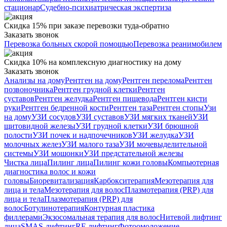
стационар
Судебно-психиатрическая экспертиза
Скидка 15% при заказе перевозки туда-обратно
Заказать звонок
Перевозка больных скорой помощью
Перевозка реанимобилем
Скидка 10% на комплексную диагностику на дому
Заказать звонок
Анализы на дому
Рентген на дому
Рентген перелома
Рентген
позвоночника
Рентген грудной клетки
Рентген
суставов
Рентген желудка
Рентген пищевода
Рентген кисти
руки
Рентген бедренной кости
Рентген таза
Рентген стопы
Узи
на дому
УЗИ сосудов
УЗИ суставов
УЗИ мягких тканей
УЗИ
щитовидной железы
УЗИ грудной клетки
УЗИ брюшной
полости
УЗИ почек и надпочечников
УЗИ желудка
УЗИ
молочных желез
УЗИ малого таза
УЗИ мочевыделительной
системы
УЗИ мошонки
УЗИ предстательной железы
Чистка лица
Пилинг лица
Пилинг кожи головы
Компьютерная
диагностика волос и кожи
головы
Биоревитализация
Карбокситерапия
Мезотерапия для
лица и тела
Мезотерапия для волос
Плазмотерапия (PRP) для
лица и тела
Плазмотерапия (PRP) для
волос
Ботулинотерапия
Контурная пластика
филлерами
Экзосомальная терапия для волос
Нитевой лифтинг
лица
SMAS-лифтинг
RF-лифтинг
Фотоомоложение