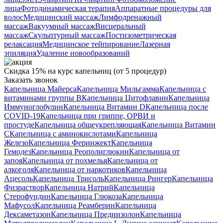
лица
Фотодинамическая терапия
Аппаратные процедуры для
волос
Медицинский массаж
Лимфодренажный
массаж
Вакуумный массаж
Висцеральный
массаж
Скульптурный массаж
Постизометрическая
релаксация
Медицинское тейпирование
Лазерная
эпиляция
Удаление новообразований
Скидка 15% на курс капельниц (от 5 процедур)
Заказать звонок
Капельница Майерса
Капельница Мильгамма
Капельница с
витаминами группы B
Капельница Цитофлавин
Капельница
Иммуноглобулин
Капельница Витамин D
Капельница после
COVID-19
Капельница при гриппе, ОРВИ и
простуде
Капельница общеукрепляющая
Капельница Витамин
C
Капельница с аминокислотами
Капельница
Железо
Капельница Феринжект
Капельница
Гемодез
Капельница Реополиглюкин
Капельница от
запоя
Капельница от похмелья
Капельница от
алкоголя
Капельница от наркотиков
Капельница
Ацесоль
Капельница Трисоль
Капельница Рингер
Капельница
Физраствор
Капельница Натрий
Капельница
Стерофундин
Капельница Глюкоза
Капельница
Мафусол
Капельница Реамберин
Капельница
Дексаметазон
Капельница Преднизолон
Капельница