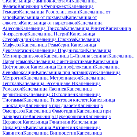
C
Капельница с аминокислотами
Капельница
Железо
Капельница Феринжект
Капельница
Гемодез
Капельница Реополиглюкин
Капельница от
запоя
Капельница от похмелья
Капельница от
алкоголя
Капельница от наркотиков
Капельница
Ацесоль
Капельница Трисоль
Капельница Рингер
Капельница
Физраствор
Капельница Натрий
Капельница
Стерофундин
Капельница Глюкоза
Капельница
Мафусол
Капельница Реамберин
Капельница
Дексаметазон
Капельница Преднизолон
Капельница
Метилпреднизолон
Капельница L-Лизина эсцинат
Капельница
Парацетамол
Капельница с антибиотиками
Капельница
Цефтриаксон
Капельница Ципрофлоксацин
Капельница
Левофлоксацин
Капельница при ротавирусе
Капельница
Метрогил
Капельница Метронидазол
Капельница
Гептрал
Капельница Эссенциале Н
Капельница
Ремаксол
Капельница Лаеннек
Капельница
Берлитион
Капельница Октолипен
Капельница
Тиогамма
Капельница Тиоктовая кислота
Капельница
Тиоктацид
Капельница при диабете
Капельница
Омепразол
Капельница Фамотидин
Капельница при
панкреатите
Капельница Церебролизин
Капельница
Цераксон
Капельница Глиатилин
Капельница
Пирацетам
Капельница Актовегин
Капельница
Кавинтон
Капельница Винпоцетин
Капельница