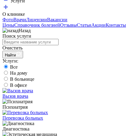
Услуги
О клинике
Фото
Врачи
Лицензии
Вакансии
Цены
Справочник болезней
Отзывы
Статьи
Акции
Контакты
Назад
Поиск услуги
Очистить
Найти
Услуги:
Все
На дому
В больнице
В офисе
Вызов врача
Психиатрия
Перевозка больных
Диагностика