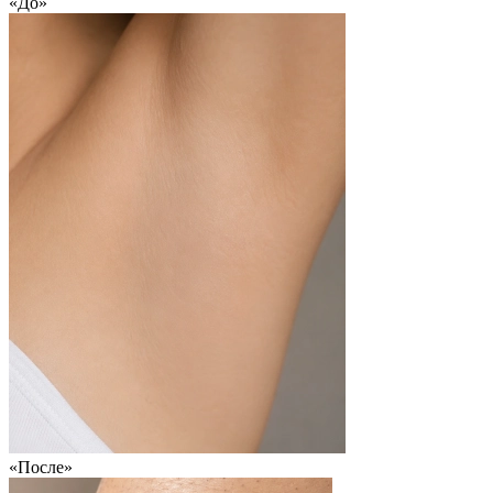
«До»
«После»