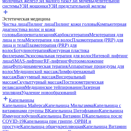
молочных желез
УЗИ малого таза
УЗИ мочевыделительной
системы
УЗИ мошонки
УЗИ предстательной железы
Эстетическая медицина
Чистка лица
Пилинг лица
Пилинг кожи головы
Компьютерная
диагностика волос и кожи
головы
Биоревитализация
Карбокситерапия
Мезотерапия для
лица и тела
Мезотерапия для волос
Плазмотерапия (PRP) для
лица и тела
Плазмотерапия (PRP) для
волос
Ботулинотерапия
Контурная пластика
филлерами
Экзосомальная терапия для волос
Нитевой лифтинг
лица
SMAS-лифтинг
RF-лифтинг
Фотоомоложение
лица
Фотодинамическая терапия
Аппаратные процедуры для
волос
Медицинский массаж
Лимфодренажный
массаж
Вакуумный массаж
Висцеральный
массаж
Скульптурный массаж
Постизометрическая
релаксация
Медицинское тейпирование
Лазерная
эпиляция
Удаление новообразований
Капельницы
Капельница Майерса
Капельница Мильгамма
Капельница с
витаминами группы B
Капельница Цитофлавин
Капельница
Иммуноглобулин
Капельница Витамин D
Капельница после
COVID-19
Капельница при гриппе, ОРВИ и
простуде
Капельница общеукрепляющая
Капельница Витамин