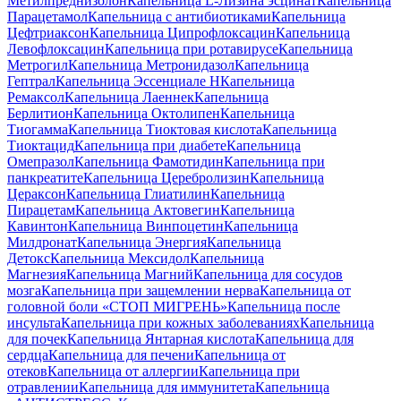
Метилпреднизолон
Капельница L-Лизина эсцинат
Капельница
Парацетамол
Капельница с антибиотиками
Капельница
Цефтриаксон
Капельница Ципрофлоксацин
Капельница
Левофлоксацин
Капельница при ротавирусе
Капельница
Метрогил
Капельница Метронидазол
Капельница
Гептрал
Капельница Эссенциале Н
Капельница
Ремаксол
Капельница Лаеннек
Капельница
Берлитион
Капельница Октолипен
Капельница
Тиогамма
Капельница Тиоктовая кислота
Капельница
Тиоктацид
Капельница при диабете
Капельница
Омепразол
Капельница Фамотидин
Капельница при
панкреатите
Капельница Церебролизин
Капельница
Цераксон
Капельница Глиатилин
Капельница
Пирацетам
Капельница Актовегин
Капельница
Кавинтон
Капельница Винпоцетин
Капельница
Милдронат
Капельница Энергия
Капельница
Детокс
Капельница Мексидол
Капельница
Магнезия
Капельница Магний
Капельница для сосудов
мозга
Капельница при защемлении нерва
Капельница от
головной боли «СТОП МИГРЕНЬ»
Капельница после
инсульта
Капельница при кожных заболеваниях
Капельница
для почек
Капельница Янтарная кислота
Капельница для
сердца
Капельница для печени
Капельница от
отеков
Капельница от аллергии
Капельница при
отравлении
Капельница для иммунитета
Капельница