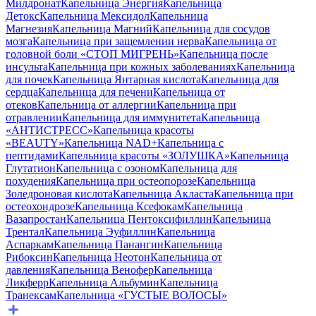
Милдронат
Капельница Энергия
Капельница
Детокс
Капельница Мексидол
Капельница
Магнезия
Капельница Магний
Капельница для сосудов
мозга
Капельница при защемлении нерва
Капельница от
головной боли «СТОП МИГРЕНЬ»
Капельница после
инсульта
Капельница при кожных заболеваниях
Капельница
для почек
Капельница Янтарная кислота
Капельница для
сердца
Капельница для печени
Капельница от
отеков
Капельница от аллергии
Капельница при
отравлении
Капельница для иммунитета
Капельница
«АНТИСТРЕСС»
Капельница красоты
«BEAUTY»
Капельница NAD+
Капельница с
пептидами
Капельница красоты «ЗОЛУШКА»
Капельница
Глутатион
Капельница с озоном
Капельница для
похудения
Капельница при остеопорозе
Капельница
Золедроновая кислота
Капельница Акласта
Капельница при
остеохондрозе
Капельница Ксефокам
Капельница
Вазапростан
Капельница Пентоксифиллин
Капельница
Трентал
Капельница Эуфиллин
Капельница
Аспаркам
Капельница Панангин
Капельница
Рибоксин
Капельница Неотон
Капельница от
давления
Капельница Венофер
Капельница
Ликферр
Капельница Альбумин
Капельница
Транексам
Капельница «ГУСТЫЕ ВОЛОСЫ»